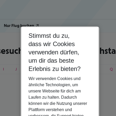
Nur Flug buchen
Stimmst du zu,
dass wir Cookies
sesuche nach Anfangsbuchst
verwenden dürfen,
um dir das beste
Erlebnis zu bieten?
I
J
K
L
M
N
O
P
Q
Wir verwenden Cookies und
ähnliche Technologien, um
unsere Webseite für dich am
Laufen zu halten. Dadurch
können wir die Nutzung unserer
Plattform verstehen und
verbessern, dir Support bieten