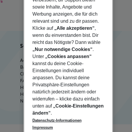
ra
Jersey
sowie Inhalte, Angebote und
Werbung anzeigen, die für dich
relevant sind und zu dir passen.
Klicke auf
„Alle akzeptieren“
,
wenn du einverstanden bist. Dir
reicht das Nötigste? Dann wähle
Service & Hilfe
„Nur notwendige Cookies“
.
Unter
„Cookies anpassen“
Agenturbetreuung
kannst du deine Cookie-
Barrierefreies Reisen
Einstellungen individuell
Check-in
anpassen. Du kannst deine
FAQ
Privatsphäre-Einstellungen
HanseMerkur Reiseversicherung
natürlich jederzeit ändern oder
Hilfe & Kontakt
widerrufen – klicke dazu einfach
Newsletter
unten auf
„Cookie-Einstellungen
ändern“
.
Datenschutz-Informationen
Impressum