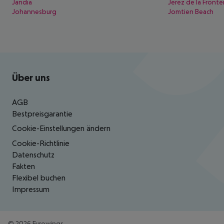
Jandia
Jerez de la Fronte
Johannesburg
Jomtien Beach
Footer
Footer navigation
Über uns
AGB
Bestpreisgarantie
Cookie-Einstellungen ändern
Cookie-Richtlinie
Datenschutz
Fakten
Flexibel buchen
Impressum
©
2026
Eurowings