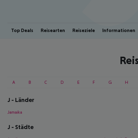
Top Deals
Reisearten
Reiseziele
Informationen
Rei
A
B
C
D
E
F
G
H
J
-
Länder
Jamaika
J
-
Städte