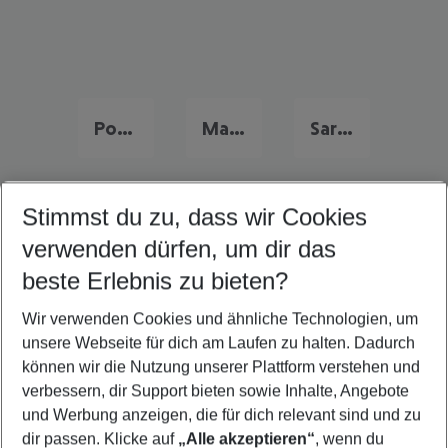
Portugal Urlaub
Malta Urlaub
Sardinien Urlaub
Stimmst du zu, dass wir Cookies
Quicklinks
verwenden dürfen, um dir das
beste Erlebnis zu bieten?
Urlaub Rincon de la Victoria
Wir verwenden Cookies und ähnliche Technologien, um
Last Minute Rincon de la Victoria
unsere Webseite für dich am Laufen zu halten. Dadurch
Flug & Hotel Rincon de la Victoria
können wir die Nutzung unserer Plattform verstehen und
verbessern, dir Support bieten sowie Inhalte, Angebote
Familienurlaub Rincon de la Victoria
und Werbung anzeigen, die für dich relevant sind und zu
Frübucher Angebote Rincon de la Victoria für 2026
dir passen. Klicke auf
„Alle akzeptieren“
, wenn du