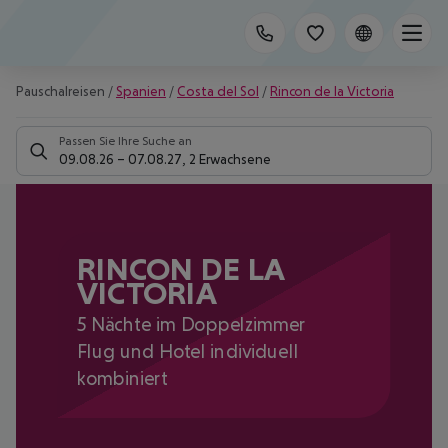
Pauschalreisen
/
Spanien
/
Costa del Sol
/
Rincon de la Victoria
Passen Sie Ihre Suche an
09.08.26
–
07.08.27
,
2 Erwachsene
RINCON DE LA
VICTORIA
5 Nächte im Doppelzimmer
Flug und Hotel individuell
kombiniert