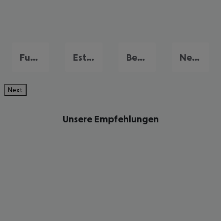
Fuengirola
Estepona
Benalmadena Costa
Nerja
Next
Unsere Empfehlungen