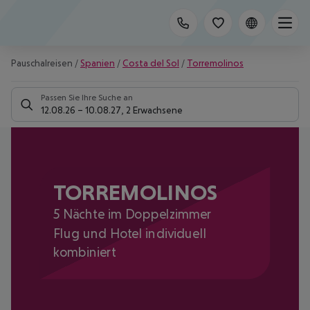
Pauschalreisen
/
Spanien
/
Costa del Sol
/
Torremolinos
Passen Sie Ihre Suche an
12.08.26
–
10.08.27
,
2 Erwachsene
TORREMOLINOS
5 Nächte im Doppelzimmer
Flug und Hotel individuell
kombiniert