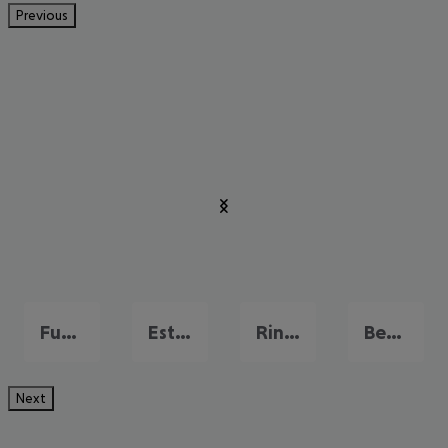
Previous
Fuengirola
Estepona
Rincon de la Victoria
Benalmadena Costa
Next