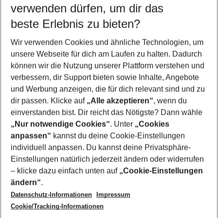
verwenden dürfen, um dir das
beste Erlebnis zu bieten?
Urlaub Torremolinos
Wir verwenden Cookies und ähnliche Technologien, um
Flug & Hotel Torremolinos
unsere Webseite für dich am Laufen zu halten. Dadurch
Familienurlaub Torremolinos
können wir die Nutzung unserer Plattform verstehen und
verbessern, dir Support bieten sowie Inhalte, Angebote
Frübucher Angebote Torremolinos für 2026
und Werbung anzeigen, die für dich relevant sind und zu
Last Minute Torremolinos
dir passen. Klicke auf
„Alle akzeptieren“
, wenn du
einverstanden bist. Dir reicht das Nötigste? Dann wähle
„Nur notwendige Cookies“
. Unter
„Cookies
anpassen“
kannst du deine Cookie-Einstellungen
Footer
Footer navigation
individuell anpassen. Du kannst deine Privatsphäre-
Über uns
Einstellungen natürlich jederzeit ändern oder widerrufen
AGB
– klicke dazu einfach unten auf
„Cookie-Einstellungen
Service & Hilfe
Bestpreisgarantie
ändern“
.
Datenschutz-Informationen
Impressum
Agenturbetreuung
Cookie-Einstellungen ändern
Folge uns
Barrierefreies Reisen
Cookie/Tracking-Informationen
Cookie-Richtlinie
Check-in