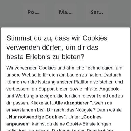
Portugal Urlaub
Malta Urlaub
Sardinien Urlaub
Stimmst du zu, dass wir Cookies
Quicklinks
verwenden dürfen, um dir das
beste Erlebnis zu bieten?
Familienurlaub Costa del Sol
Wir verwenden Cookies und ähnliche Technologien, um
Flug & Hotel Costa del Sol
unsere Webseite für dich am Laufen zu halten. Dadurch
Last Minute Costa del Sol
können wir die Nutzung unserer Plattform verstehen und
verbessern, dir Support bieten sowie Inhalte, Angebote
Urlaub Costa del Sol
und Werbung anzeigen, die für dich relevant sind und zu
Frübucher Angebote Costa del Sol für 2026
dir passen. Klicke auf
„Alle akzeptieren“
, wenn du
einverstanden bist. Dir reicht das Nötigste? Dann wähle
„Nur notwendige Cookies“
. Unter
„Cookies
anpassen“
kannst du deine Cookie-Einstellungen
Footer
Footer navigation
individuell anpassen. Du kannst deine Privatsphäre-