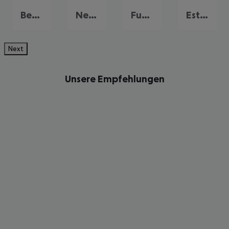
Benalmadena Costa
Nerja
Fuengirola
Estepona
Next
Unsere Empfehlungen