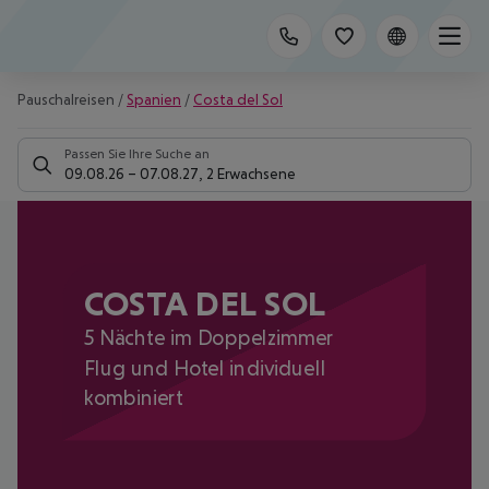
Pauschalreisen
/
Spanien
/
Costa del Sol
Passen Sie Ihre Suche an
09.08.26
–
07.08.27
,
2 Erwachsene
COSTA DEL SOL
5 Nächte im Doppelzimmer
Flug und Hotel individuell
kombiniert