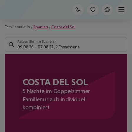
Familienurlaub
/
Spanien
/
Costa del Sol
Passen Sie Ihre Suche an
09.08.26
–
07.08.27
,
2 Erwachsene
COSTA DEL SOL
5 Nächte im Doppelzimmer
Familienurlaub individuell
kombiniert