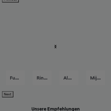
Fuengirola
Rincon de la Victoria
Almunecar
Mijas
Next
Unsere Empfehlungen