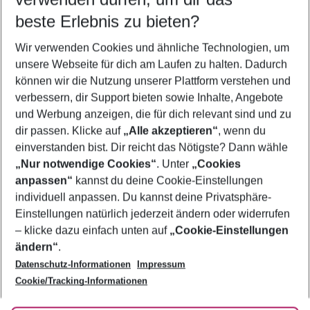
beste Erlebnis zu bieten?
Flug & Hotel Costa del Sol
Wir verwenden Cookies und ähnliche Technologien, um
Last Minute Costa del Sol
unsere Webseite für dich am Laufen zu halten. Dadurch
Pauschalreisen Costa del Sol
können wir die Nutzung unserer Plattform verstehen und
verbessern, dir Support bieten sowie Inhalte, Angebote
Urlaub Costa del Sol
und Werbung anzeigen, die für dich relevant sind und zu
Frübucher Angebote Costa del Sol für 2026
dir passen. Klicke auf
„Alle akzeptieren“
, wenn du
einverstanden bist. Dir reicht das Nötigste? Dann wähle
„Nur notwendige Cookies“
. Unter
„Cookies
anpassen“
kannst du deine Cookie-Einstellungen
Footer
Footer navigation
individuell anpassen. Du kannst deine Privatsphäre-
Über uns
Einstellungen natürlich jederzeit ändern oder widerrufen
AGB
– klicke dazu einfach unten auf
„Cookie-Einstellungen
Service & Hilfe
Bestpreisgarantie
ändern“
.
Datenschutz-Informationen
Impressum
Agenturbetreuung
Cookie-Einstellungen ändern
Folge uns
Barrierefreies Reisen
Cookie/Tracking-Informationen
Cookie-Richtlinie
Check-in
Datenschutz