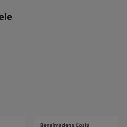
ele
 akzeptieren
Benalmadena Costa