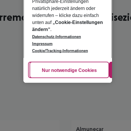
Privatsphäre-Einstellungen
natürlich jederzeit ändern oder
rremolinos - schönste Reisezi
widerrufen – klicke dazu einfach
unten auf
„Cookie-Einstellungen
ändern“
.
Datenschutz-Informationen
Impressum
Cookie/Tracking-Informationen
Cookie anpassen
Nur notwendige Cookies
Alle
Almunecar