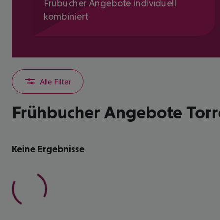
Frübucher Angebote individuell
kombiniert
Alle Filter
Frühbucher Angebote Torr
Keine Ergebnisse