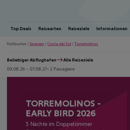
Top Deals
Reisearten
Reiseziele
Informationen
Frühbucher
/
Spanien
/
Costa del Sol
/
Torremolinos
Beliebiger Abflughafen
Alle Reiseziele
09.08.26
–
07.08.27
2 Passagiere
TORREMOLINOS -
EARLY BIRD 2026
5 Nächte im Doppelzimmer