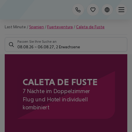
Last Minute
/
Spanien
/
Fuerteventura
/
Caleta de Fuste
Passen Sie Ihre Suche an
08.08.26
–
06.08.27
,
2 Erwachsene
CALETA DE FUSTE
7 Nächte im Doppelzimmer
Flug und Hotel individuell
kombiniert