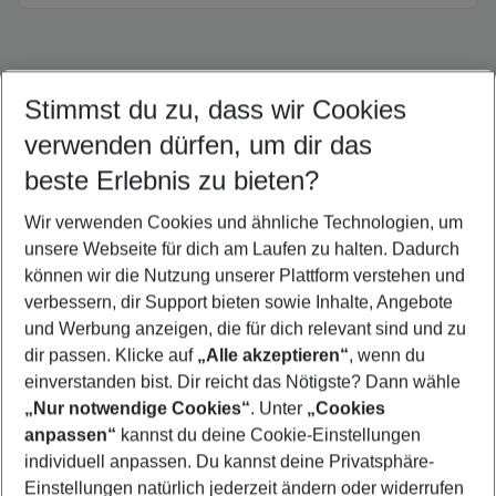
Stimmst du zu, dass wir Cookies
Quicklinks
verwenden dürfen, um dir das
beste Erlebnis zu bieten?
Urlaub Caleta de Fuste
Wir verwenden Cookies und ähnliche Technologien, um
Familienurlaub Caleta de Fuste
unsere Webseite für dich am Laufen zu halten. Dadurch
Flug & Hotel Caleta de Fuste
können wir die Nutzung unserer Plattform verstehen und
verbessern, dir Support bieten sowie Inhalte, Angebote
Frübucher Angebote Caleta de Fuste für 2026
und Werbung anzeigen, die für dich relevant sind und zu
Pauschalreisen Caleta de Fuste
dir passen. Klicke auf
„Alle akzeptieren“
, wenn du
einverstanden bist. Dir reicht das Nötigste? Dann wähle
„Nur notwendige Cookies“
. Unter
„Cookies
anpassen“
kannst du deine Cookie-Einstellungen
Footer
Footer navigation
individuell anpassen. Du kannst deine Privatsphäre-
Über uns
Einstellungen natürlich jederzeit ändern oder widerrufen