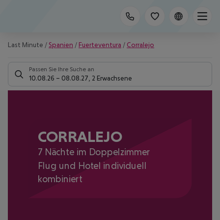
Last Minute
/
Spanien
/
Fuerteventura
/
Corralejo
Passen Sie Ihre Suche an
10.08.26
–
08.08.27
,
2 Erwachsene
CORRALEJO
7 Nächte im Doppelzimmer
Flug und Hotel individuell
kombiniert