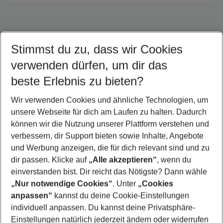
Stimmst du zu, dass wir Cookies
Quicklinks
verwenden dürfen, um dir das
beste Erlebnis zu bieten?
Flug & Hotel Corralejo
Wir verwenden Cookies und ähnliche Technologien, um
Pauschalreisen Corralejo
unsere Webseite für dich am Laufen zu halten. Dadurch
Familienurlaub Corralejo
können wir die Nutzung unserer Plattform verstehen und
verbessern, dir Support bieten sowie Inhalte, Angebote
Frübucher Angebote Corralejo für 2026
und Werbung anzeigen, die für dich relevant sind und zu
Urlaub Corralejo
dir passen. Klicke auf
„Alle akzeptieren“
, wenn du
einverstanden bist. Dir reicht das Nötigste? Dann wähle
„Nur notwendige Cookies“
. Unter
„Cookies
anpassen“
kannst du deine Cookie-Einstellungen
Footer
Footer navigation
individuell anpassen. Du kannst deine Privatsphäre-
Über uns
Einstellungen natürlich jederzeit ändern oder widerrufen