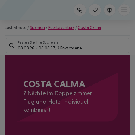
Last Minute
/
Spanien
/
Fuerteventura
/
Costa Calma
Passen Sie Ihre Suche an
08.08.26
–
06.08.27
,
2 Erwachsene
COSTA CALMA
7 Nächte im Doppelzimmer
Flug und Hotel individuell
kombiniert