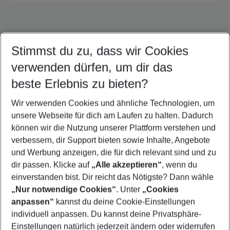
Stimmst du zu, dass wir Cookies
Quicklinks
verwenden dürfen, um dir das
beste Erlebnis zu bieten?
Frübucher Angebote Costa Calma für 2026
Wir verwenden Cookies und ähnliche Technologien, um
Flug & Hotel Costa Calma
unsere Webseite für dich am Laufen zu halten. Dadurch
Familienurlaub Costa Calma
können wir die Nutzung unserer Plattform verstehen und
verbessern, dir Support bieten sowie Inhalte, Angebote
Pauschalreisen Costa Calma
und Werbung anzeigen, die für dich relevant sind und zu
Urlaub Costa Calma
dir passen. Klicke auf
„Alle akzeptieren“
, wenn du
einverstanden bist. Dir reicht das Nötigste? Dann wähle
„Nur notwendige Cookies“
. Unter
„Cookies
anpassen“
kannst du deine Cookie-Einstellungen
Footer
Footer navigation
individuell anpassen. Du kannst deine Privatsphäre-
Über uns
Einstellungen natürlich jederzeit ändern oder widerrufen