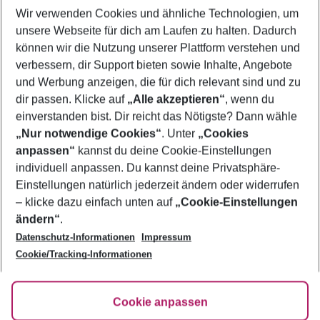
Wir verwenden Cookies und ähnliche Technologien, um
Flug & Hotel Caleta de Fuste
unsere Webseite für dich am Laufen zu halten. Dadurch
Frübucher Angebote Caleta de Fuste für 2026
können wir die Nutzung unserer Plattform verstehen und
verbessern, dir Support bieten sowie Inhalte, Angebote
Last Minute Caleta de Fuste
und Werbung anzeigen, die für dich relevant sind und zu
Pauschalreisen Caleta de Fuste
dir passen. Klicke auf
„Alle akzeptieren“
, wenn du
einverstanden bist. Dir reicht das Nötigste? Dann wähle
„Nur notwendige Cookies“
. Unter
„Cookies
anpassen“
kannst du deine Cookie-Einstellungen
Footer
Footer navigation
individuell anpassen. Du kannst deine Privatsphäre-
Über uns
Einstellungen natürlich jederzeit ändern oder widerrufen
AGB
– klicke dazu einfach unten auf
„Cookie-Einstellungen
Service & Hilfe
Bestpreisgarantie
ändern“
.
Datenschutz-Informationen
Impressum
Agenturbetreuung
Cookie-Einstellungen ändern
Folge uns
Barrierefreies Reisen
Cookie/Tracking-Informationen
Cookie-Richtlinie
Check-in
Datenschutz
FAQ
Fakten
Cookie anpassen
HanseMerkur Reiseversicherung
Flexibel buchen