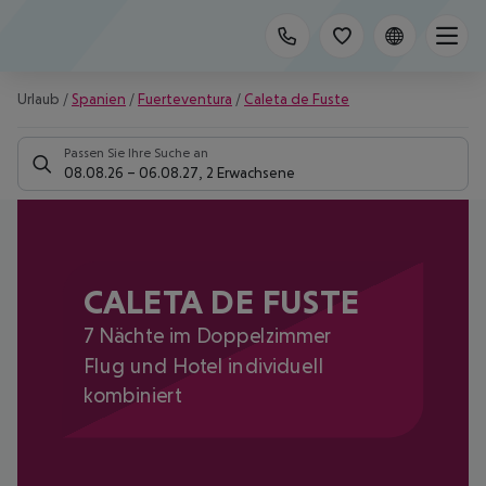
Urlaub
/
Spanien
/
Fuerteventura
/
Caleta de Fuste
Passen Sie Ihre Suche an
08.08.26
–
06.08.27
,
2 Erwachsene
CALETA DE FUSTE
7 Nächte im Doppelzimmer
Flug und Hotel individuell
kombiniert