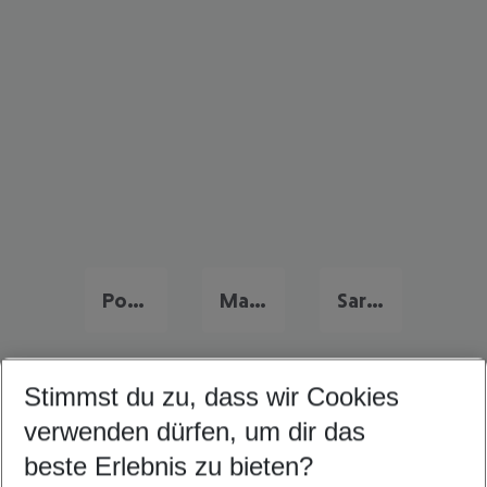
Portugal Urlaub
Malta Urlaub
Sardinien Urlaub
Stimmst du zu, dass wir Cookies
Quicklinks
verwenden dürfen, um dir das
beste Erlebnis zu bieten?
Familienurlaub Caleta de Fuste