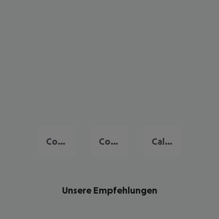
Corralejo
Costa Calma
Caleta de Fuste
Unsere Empfehlungen