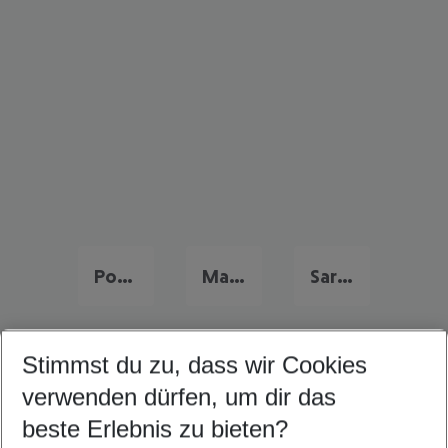
Portugal Urlaub
Malta Urlaub
Sardinien Urlaub
Stimmst du zu, dass wir Cookies
Quicklinks
verwenden dürfen, um dir das
beste Erlebnis zu bieten?
Flug & Hotel Jandia