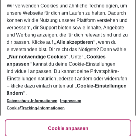
Wir verwenden Cookies und ähnliche Technologien, um
Last Minute Jandia
unsere Webseite für dich am Laufen zu halten. Dadurch
Familienurlaub Jandia
können wir die Nutzung unserer Plattform verstehen und
verbessern, dir Support bieten sowie Inhalte, Angebote
Frübucher Angebote Jandia für 2026
und Werbung anzeigen, die für dich relevant sind und zu
Pauschalreisen Jandia
dir passen. Klicke auf
„Alle akzeptieren“
, wenn du
einverstanden bist. Dir reicht das Nötigste? Dann wähle
„Nur notwendige Cookies“
. Unter
„Cookies
anpassen“
kannst du deine Cookie-Einstellungen
Footer
Footer navigation
individuell anpassen. Du kannst deine Privatsphäre-
Über uns
Einstellungen natürlich jederzeit ändern oder widerrufen
AGB
– klicke dazu einfach unten auf
„Cookie-Einstellungen
Service & Hilfe
Bestpreisgarantie
ändern“
.
Datenschutz-Informationen
Impressum
Agenturbetreuung
Cookie-Einstellungen ändern
Folge uns
Barrierefreies Reisen
Cookie/Tracking-Informationen
Cookie-Richtlinie
Check-in
Datenschutz
FAQ
Fakten
Cookie anpassen
HanseMerkur Reiseversicherung
Flexibel buchen