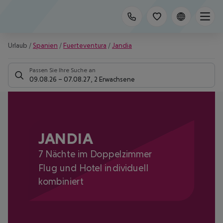
Urlaub
/
Spanien
/
Fuerteventura
/
Jandia
Passen Sie Ihre Suche an
09.08.26
–
07.08.27
,
2 Erwachsene
JANDIA
7 Nächte im Doppelzimmer
Flug und Hotel individuell
kombiniert