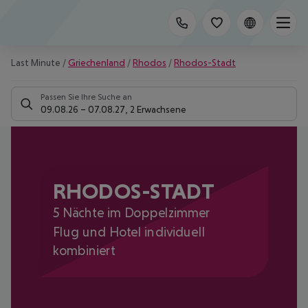
Last Minute
/
Griechenland
/
Rhodos
/
Rhodos-Stadt
Passen Sie Ihre Suche an
09.08.26
–
07.08.27
,
2 Erwachsene
RHODOS-STADT
5 Nächte im Doppelzimmer
Flug und Hotel individuell
kombiniert