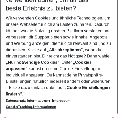
beste Erlebnis zu bieten?
Pauschalreisen Rhodos-Stadt
Wir verwenden Cookies und ähnliche Technologien, um
Flug & Hotel Rhodos-Stadt
unsere Webseite für dich am Laufen zu halten. Dadurch
Familienurlaub Rhodos-Stadt
können wir die Nutzung unserer Plattform verstehen und
verbessern, dir Support bieten sowie Inhalte, Angebote
Frübucher Angebote Rhodos-Stadt für 2026
und Werbung anzeigen, die für dich relevant sind und zu
Urlaub Rhodos-Stadt
dir passen. Klicke auf
„Alle akzeptieren“
, wenn du
einverstanden bist. Dir reicht das Nötigste? Dann wähle
„Nur notwendige Cookies“
. Unter
„Cookies
anpassen“
kannst du deine Cookie-Einstellungen
Footer
Footer navigation
individuell anpassen. Du kannst deine Privatsphäre-
Über uns
Einstellungen natürlich jederzeit ändern oder widerrufen
AGB
– klicke dazu einfach unten auf
„Cookie-Einstellungen
Service & Hilfe
Bestpreisgarantie
ändern“
.
Datenschutz-Informationen
Impressum
Agenturbetreuung
Cookie-Einstellungen ändern
Folge uns
Barrierefreies Reisen
Cookie/Tracking-Informationen
Cookie-Richtlinie
Check-in
Datenschutz