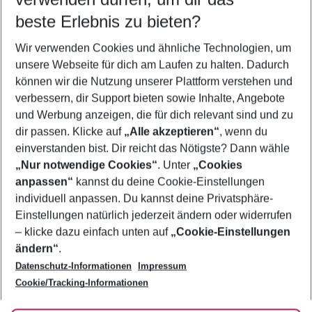
beste Erlebnis zu bieten?
Pauschalreisen Kiotari
Wir verwenden Cookies und ähnliche Technologien, um
Familienurlaub Kiotari
unsere Webseite für dich am Laufen zu halten. Dadurch
Frübucher Angebote Kiotari für 2026
können wir die Nutzung unserer Plattform verstehen und
verbessern, dir Support bieten sowie Inhalte, Angebote
Flug & Hotel Kiotari
und Werbung anzeigen, die für dich relevant sind und zu
Urlaub Kiotari
dir passen. Klicke auf
„Alle akzeptieren“
, wenn du
einverstanden bist. Dir reicht das Nötigste? Dann wähle
„Nur notwendige Cookies“
. Unter
„Cookies
anpassen“
kannst du deine Cookie-Einstellungen
Footer
Footer navigation
individuell anpassen. Du kannst deine Privatsphäre-
Über uns
Einstellungen natürlich jederzeit ändern oder widerrufen
AGB
– klicke dazu einfach unten auf
„Cookie-Einstellungen
Service & Hilfe
Bestpreisgarantie
ändern“
.
Datenschutz-Informationen
Impressum
Agenturbetreuung
Cookie-Einstellungen ändern
Folge uns
Barrierefreies Reisen
Cookie/Tracking-Informationen
Cookie-Richtlinie
Check-in
Datenschutz