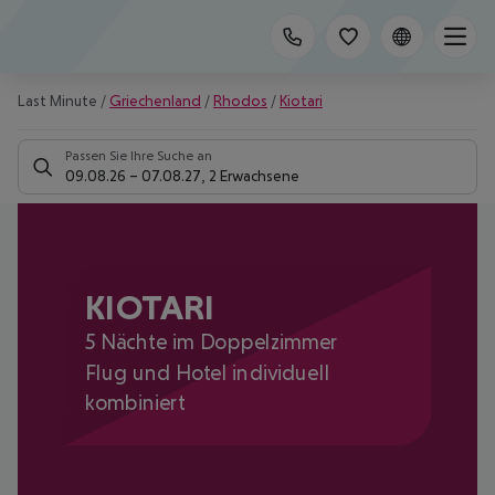
Last Minute
/
Griechenland
/
Rhodos
/
Kiotari
Passen Sie Ihre Suche an
09.08.26
–
07.08.27
,
2 Erwachsene
KIOTARI
5 Nächte im Doppelzimmer
Flug und Hotel individuell
kombiniert