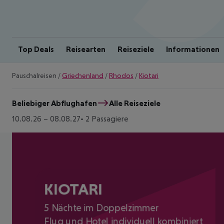
Top Deals
Reisearten
Reiseziele
Informationen
Pauschalreisen
/
Griechenland
/
Rhodos
/
Kiotari
Beliebiger Abflughafen
Alle Reiseziele
10.08.26
–
08.08.27
2 Passagiere
KIOTARI
5 Nächte im Doppelzimmer
Flug und Hotel individuell kombiniert