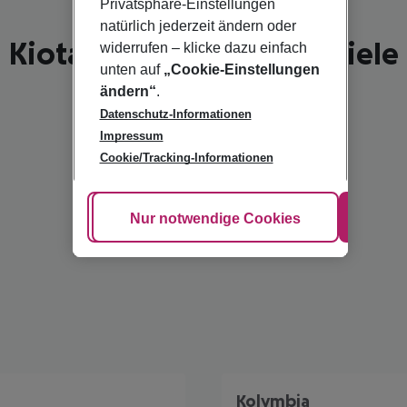
Privatsphäre-Einstellungen
natürlich jederzeit ändern oder
Kiotari - schönste Reiseziele
widerrufen – klicke dazu einfach
unten auf
„Cookie-Einstellungen
ändern“
.
Datenschutz-Informationen
Impressum
Cookie/Tracking-Informationen
Cookie anpassen
Nur notwendige Cookies
Alle
a
Kolymbia