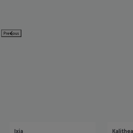
Previous
Ixia
Kalithe