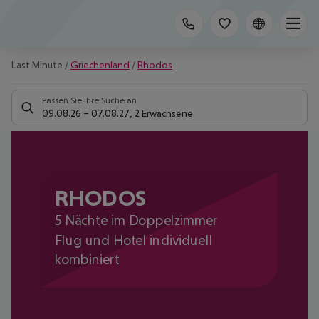
Last Minute
/
Griechenland
/
Rhodos
Passen Sie Ihre Suche an
09.08.26
–
07.08.27
,
2 Erwachsene
RHODOS
5 Nächte im Doppelzimmer
Flug und Hotel individuell
kombiniert