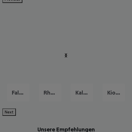
Faliraki
Rhodos-Stadt
Kalithea
Kiotari
Next
Unsere Empfehlungen