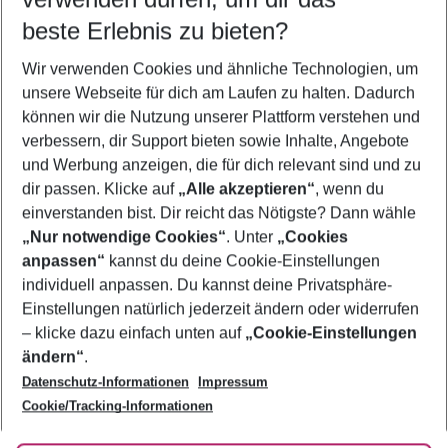
beste Erlebnis zu bieten?
Frübucher Angebote Rhodos für 2026
Wir verwenden Cookies und ähnliche Technologien, um
Pauschalreisen Rhodos
unsere Webseite für dich am Laufen zu halten. Dadurch
Flug & Hotel Rhodos
können wir die Nutzung unserer Plattform verstehen und
verbessern, dir Support bieten sowie Inhalte, Angebote
Urlaub Rhodos
und Werbung anzeigen, die für dich relevant sind und zu
Familienurlaub Rhodos
dir passen. Klicke auf
„Alle akzeptieren“
, wenn du
einverstanden bist. Dir reicht das Nötigste? Dann wähle
„Nur notwendige Cookies“
. Unter
„Cookies
anpassen“
kannst du deine Cookie-Einstellungen
Footer
Footer navigation
individuell anpassen. Du kannst deine Privatsphäre-
Über uns
Einstellungen natürlich jederzeit ändern oder widerrufen
AGB
– klicke dazu einfach unten auf
„Cookie-Einstellungen
Service & Hilfe
Bestpreisgarantie
ändern“
.
Datenschutz-Informationen
Impressum
Agenturbetreuung
Cookie-Einstellungen ändern
Folge uns
Barrierefreies Reisen
Cookie/Tracking-Informationen
Cookie-Richtlinie
Check-in
Datenschutz