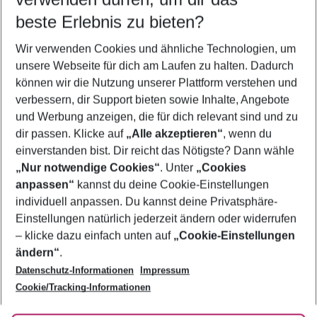
beste Erlebnis zu bieten?
Pauschalreisen Rhodos-Stadt
Wir verwenden Cookies und ähnliche Technologien, um
Flug & Hotel Rhodos-Stadt
unsere Webseite für dich am Laufen zu halten. Dadurch
Frübucher Angebote Rhodos-Stadt für 2026
können wir die Nutzung unserer Plattform verstehen und
verbessern, dir Support bieten sowie Inhalte, Angebote
Last Minute Rhodos-Stadt
und Werbung anzeigen, die für dich relevant sind und zu
Urlaub Rhodos-Stadt
dir passen. Klicke auf
„Alle akzeptieren“
, wenn du
einverstanden bist. Dir reicht das Nötigste? Dann wähle
„Nur notwendige Cookies“
. Unter
„Cookies
anpassen“
kannst du deine Cookie-Einstellungen
Footer
Footer navigation
individuell anpassen. Du kannst deine Privatsphäre-
Über uns
Einstellungen natürlich jederzeit ändern oder widerrufen
AGB
– klicke dazu einfach unten auf
„Cookie-Einstellungen
Service & Hilfe
Bestpreisgarantie
ändern“
.
Datenschutz-Informationen
Impressum
Agenturbetreuung
Cookie-Einstellungen ändern
Folge uns
Barrierefreies Reisen
Cookie/Tracking-Informationen
Cookie-Richtlinie
Check-in
Datenschutz