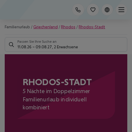
Familienurlaub
/
Griechenland
/
Rhodos
/
Rhodos-Stadt
Passen Sie Ihre Suche an
11.08.26
–
09.08.27
,
2 Erwachsene
RHODOS-STADT
5 Nächte im Doppelzimmer
Familienurlaub individuell
kombiniert