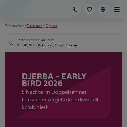
Frühbucher
/
Tunesien
/
Djerba
Passen Sie Ihre Suche an
08.08.26
–
06.08.27
,
2 Erwachsene
DJERBA - EARLY
BIRD 2026
5 Nächte im Doppelzimmer
Frübucher Angebote individuell
kombiniert