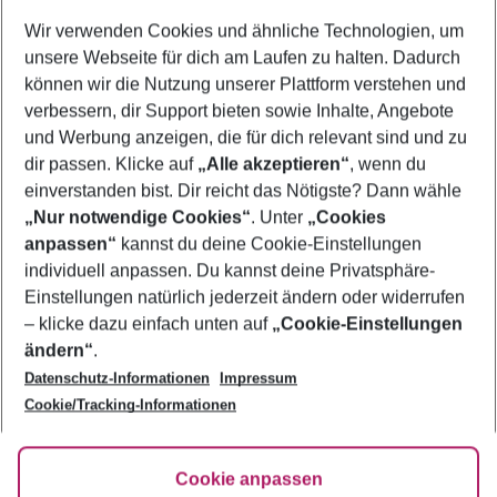
Wir verwenden Cookies und ähnliche Technologien, um
Flug & Hotel Djerba
unsere Webseite für dich am Laufen zu halten. Dadurch
Pauschalreisen Djerba
können wir die Nutzung unserer Plattform verstehen und
verbessern, dir Support bieten sowie Inhalte, Angebote
Familienurlaub Djerba
und Werbung anzeigen, die für dich relevant sind und zu
Urlaub Djerba
dir passen. Klicke auf
„Alle akzeptieren“
, wenn du
einverstanden bist. Dir reicht das Nötigste? Dann wähle
„Nur notwendige Cookies“
. Unter
„Cookies
anpassen“
kannst du deine Cookie-Einstellungen
Footer
Footer navigation
individuell anpassen. Du kannst deine Privatsphäre-
Über uns
Einstellungen natürlich jederzeit ändern oder widerrufen
AGB
– klicke dazu einfach unten auf
„Cookie-Einstellungen
Service & Hilfe
Bestpreisgarantie
ändern“
.
Datenschutz-Informationen
Impressum
Agenturbetreuung
Cookie-Einstellungen ändern
Folge uns
Barrierefreies Reisen
Cookie/Tracking-Informationen
Cookie-Richtlinie
Check-in
Datenschutz
FAQ
Fakten
Cookie anpassen
HanseMerkur Reiseversicherung
Flexibel buchen