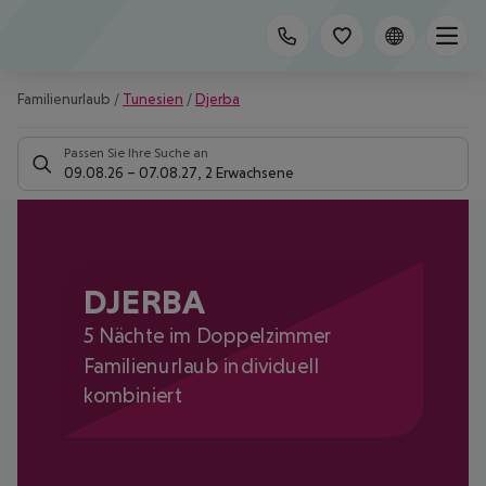
Familienurlaub
/
Tunesien
/
Djerba
Passen Sie Ihre Suche an
09.08.26
–
07.08.27
,
2 Erwachsene
DJERBA
5 Nächte im Doppelzimmer
Familienurlaub individuell
kombiniert