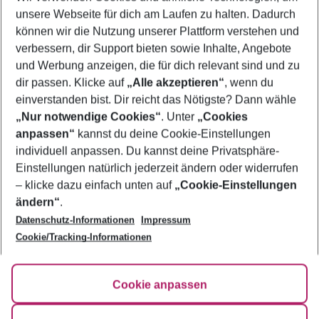
unsere Webseite für dich am Laufen zu halten. Dadurch
Pauschalreisen Djerba
können wir die Nutzung unserer Plattform verstehen und
verbessern, dir Support bieten sowie Inhalte, Angebote
Frübucher Angebote Djerba für 2026
und Werbung anzeigen, die für dich relevant sind und zu
Urlaub Djerba
dir passen. Klicke auf
„Alle akzeptieren“
, wenn du
einverstanden bist. Dir reicht das Nötigste? Dann wähle
„Nur notwendige Cookies“
. Unter
„Cookies
anpassen“
kannst du deine Cookie-Einstellungen
Footer
Footer navigation
individuell anpassen. Du kannst deine Privatsphäre-
Über uns
Einstellungen natürlich jederzeit ändern oder widerrufen
AGB
– klicke dazu einfach unten auf
„Cookie-Einstellungen
Service & Hilfe
Bestpreisgarantie
ändern“
.
Datenschutz-Informationen
Impressum
Agenturbetreuung
Cookie-Einstellungen ändern
Folge uns
Barrierefreies Reisen
Cookie/Tracking-Informationen
Cookie-Richtlinie
Check-in
Datenschutz
FAQ
Fakten
Cookie anpassen
HanseMerkur Reiseversicherung
Flexibel buchen
Hilfe & Kontakt
Impressum