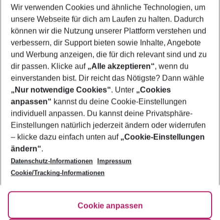
Wir verwenden Cookies und ähnliche Technologien, um
Urlaub Tunesien
unsere Webseite für dich am Laufen zu halten. Dadurch
Pauschalreisen Tunesien
können wir die Nutzung unserer Plattform verstehen und
verbessern, dir Support bieten sowie Inhalte, Angebote
Familienurlaub Tunesien
und Werbung anzeigen, die für dich relevant sind und zu
Flug & Hotel Tunesien
dir passen. Klicke auf
„Alle akzeptieren“
, wenn du
einverstanden bist. Dir reicht das Nötigste? Dann wähle
„Nur notwendige Cookies“
. Unter
„Cookies
anpassen“
kannst du deine Cookie-Einstellungen
Footer
Footer navigation
individuell anpassen. Du kannst deine Privatsphäre-
Über uns
Einstellungen natürlich jederzeit ändern oder widerrufen
AGB
– klicke dazu einfach unten auf
„Cookie-Einstellungen
Service & Hilfe
Bestpreisgarantie
ändern“
.
Datenschutz-Informationen
Impressum
Agenturbetreuung
Cookie-Einstellungen ändern
Folge uns
Barrierefreies Reisen
Cookie/Tracking-Informationen
Cookie-Richtlinie
Check-in
Datenschutz
FAQ
Fakten
Cookie anpassen
HanseMerkur Reiseversicherung
Flexibel buchen
Hilfe & Kontakt