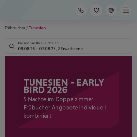
Frühbucher
/
Tunesien
Passen Sie Ihre Suche an
09.08.26
–
07.08.27
,
2 Erwachsene
TUNESIEN - EARLY
BIRD 2026
5 Nächte im Doppelzimmer
Frübucher Angebote individuell
kombiniert