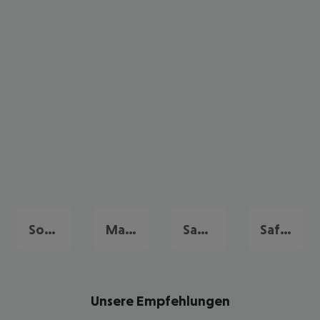
Soma Bay
Makadi Bay
Sahl Hasheesh
Safaga
Unsere Empfehlungen