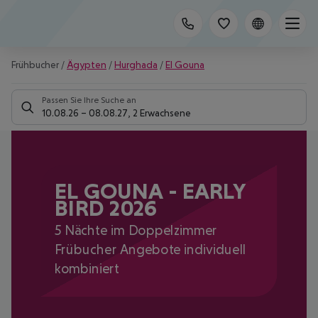
Frühbucher
/
Ägypten
/
Hurghada
/
El Gouna
Passen Sie Ihre Suche an
10.08.26
–
08.08.27
,
2 Erwachsene
EL GOUNA - EARLY
BIRD 2026
5 Nächte im Doppelzimmer
Frübucher Angebote individuell
kombiniert