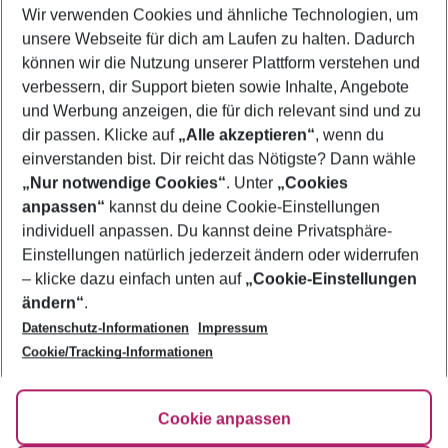
Wir verwenden Cookies und ähnliche Technologien, um
Familienurlaub El Gouna
unsere Webseite für dich am Laufen zu halten. Dadurch
Pauschalreisen El Gouna
können wir die Nutzung unserer Plattform verstehen und
verbessern, dir Support bieten sowie Inhalte, Angebote
Flug & Hotel El Gouna
und Werbung anzeigen, die für dich relevant sind und zu
Urlaub El Gouna
dir passen. Klicke auf
„Alle akzeptieren“
, wenn du
einverstanden bist. Dir reicht das Nötigste? Dann wähle
„Nur notwendige Cookies“
. Unter
„Cookies
anpassen“
kannst du deine Cookie-Einstellungen
Footer
Footer navigation
individuell anpassen. Du kannst deine Privatsphäre-
Über uns
Einstellungen natürlich jederzeit ändern oder widerrufen
AGB
– klicke dazu einfach unten auf
„Cookie-Einstellungen
Service & Hilfe
Bestpreisgarantie
ändern“
.
Datenschutz-Informationen
Impressum
Agenturbetreuung
Cookie-Einstellungen ändern
Folge uns
Barrierefreies Reisen
Cookie/Tracking-Informationen
Cookie-Richtlinie
Check-in
Datenschutz
FAQ
Fakten
Cookie anpassen
HanseMerkur Reiseversicherung
Flexibel buchen
Hilfe & Kontakt