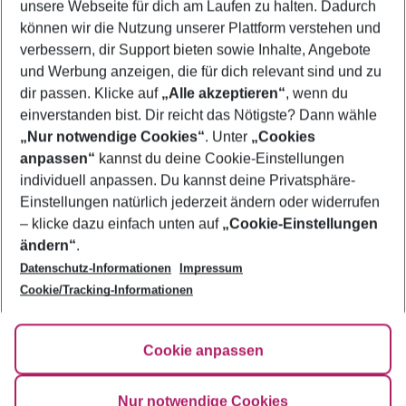
unsere Webseite für dich am Laufen zu halten. Dadurch
Pauschalreisen El Gouna
können wir die Nutzung unserer Plattform verstehen und
verbessern, dir Support bieten sowie Inhalte, Angebote
Flug & Hotel El Gouna
und Werbung anzeigen, die für dich relevant sind und zu
Urlaub El Gouna
dir passen. Klicke auf
„Alle akzeptieren“
, wenn du
einverstanden bist. Dir reicht das Nötigste? Dann wähle
„Nur notwendige Cookies“
. Unter
„Cookies
anpassen“
kannst du deine Cookie-Einstellungen
Footer
Footer navigation
individuell anpassen. Du kannst deine Privatsphäre-
Über uns
Einstellungen natürlich jederzeit ändern oder widerrufen
AGB
– klicke dazu einfach unten auf
„Cookie-Einstellungen
Service & Hilfe
Bestpreisgarantie
ändern“
.
Datenschutz-Informationen
Impressum
Agenturbetreuung
Cookie-Einstellungen ändern
Folge uns
Barrierefreies Reisen
Cookie/Tracking-Informationen
Cookie-Richtlinie
Check-in
Datenschutz
FAQ
Fakten
Cookie anpassen
HanseMerkur Reiseversicherung
Flexibel buchen
Hilfe & Kontakt
Impressum
Newsletter
Nur notwendige Cookies