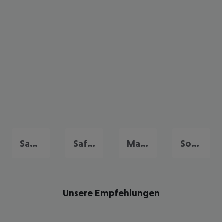
Sahl Hasheesh
Safaga
Makadi Bay
Soma Bay
Unsere Empfehlungen