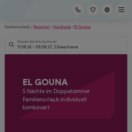
Familienurlaub
/
Ägypten
/
Hurghada
/
El Gouna
Passen Sie Ihre Suche an
11.08.26
–
09.08.27
,
2 Erwachsene
EL GOUNA
5 Nächte im Doppelzimmer
Familienurlaub individuell
kombiniert