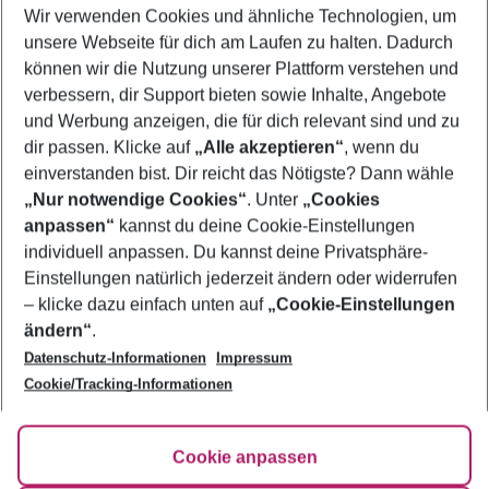
Wir verwenden Cookies und ähnliche Technologien, um
Familienurlaub Makadi Bay
unsere Webseite für dich am Laufen zu halten. Dadurch
Flug & Hotel Makadi Bay
können wir die Nutzung unserer Plattform verstehen und
verbessern, dir Support bieten sowie Inhalte, Angebote
Pauschalreisen Makadi Bay
und Werbung anzeigen, die für dich relevant sind und zu
Urlaub Makadi Bay
dir passen. Klicke auf
„Alle akzeptieren“
, wenn du
einverstanden bist. Dir reicht das Nötigste? Dann wähle
„Nur notwendige Cookies“
. Unter
„Cookies
anpassen“
kannst du deine Cookie-Einstellungen
Footer
Footer navigation
individuell anpassen. Du kannst deine Privatsphäre-
Über uns
Einstellungen natürlich jederzeit ändern oder widerrufen
AGB
– klicke dazu einfach unten auf
„Cookie-Einstellungen
Service & Hilfe
Bestpreisgarantie
ändern“
.
Datenschutz-Informationen
Impressum
Agenturbetreuung
Cookie-Einstellungen ändern
Folge uns
Barrierefreies Reisen
Cookie/Tracking-Informationen
Cookie-Richtlinie
Check-in
Datenschutz
FAQ
Fakten
Cookie anpassen
HanseMerkur Reiseversicherung
Flexibel buchen
Hilfe & Kontakt