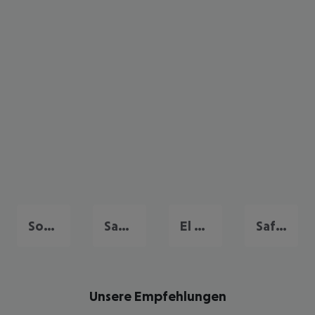
Soma Bay
Sahl Hasheesh
El Gouna
Safaga
Unsere Empfehlungen