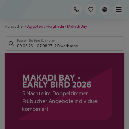
Frühbucher
/
Ägypten
/
Hurghada
/
Makadi Bay
Passen Sie Ihre Suche an
09.08.26
–
07.08.27
,
2 Erwachsene
MAKADI BAY -
EARLY BIRD 2026
5 Nächte im Doppelzimmer
Frübucher Angebote individuell
kombiniert