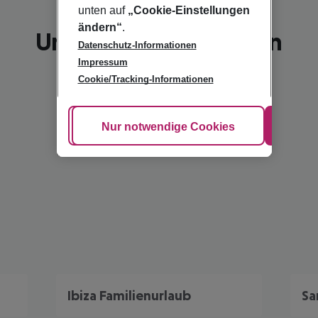
unten auf
„Cookie-Einstellungen
ändern“
.
Unsere Empfehlungen
Datenschutz-Informationen
Impressum
Cookie/Tracking-Informationen
Cookie anpassen
Nur notwendige Cookies
Alle
Ibiza Familienurlaub
Sa