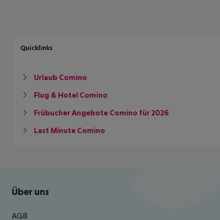
Quicklinks
Urlaub Comino
Flug & Hotel Comino
Frübucher Angebote Comino für 2026
Last Minute Comino
Footer
Footer navigation
Über uns
AGB