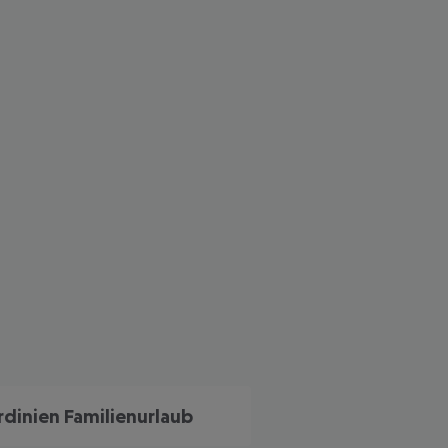
 akzeptieren
rdinien Familienurlaub