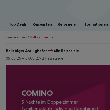
Top Deals
Reisearten
Reiseziele
Informationen
Familienurlaub
/
Malta
/
Comino
Beliebiger Abflughafen
Alle Reiseziele
09.08.26
–
07.08.27
2 Passagiere
COMINO
5 Nächte im Doppelzimmer
Familienurlaub individuell kombiniert