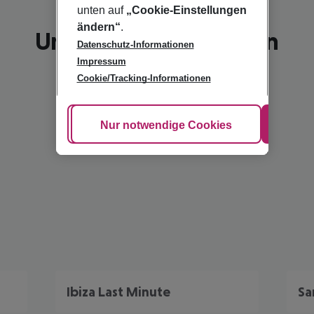
unten auf
„Cookie-Einstellungen
ändern“
.
Unsere Empfehlungen
Datenschutz-Informationen
Impressum
Cookie/Tracking-Informationen
Cookie anpassen
Nur notwendige Cookies
Alle
Ibiza Last Minute
Sa