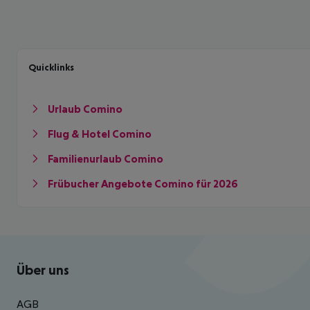
Quicklinks
Urlaub Comino
Flug & Hotel Comino
Familienurlaub Comino
Frübucher Angebote Comino für 2026
Footer
Footer navigation
Über uns
AGB