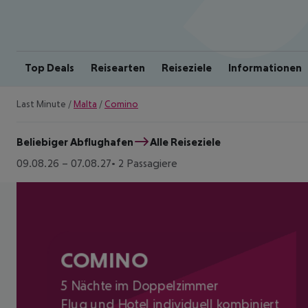
Top Deals
Reisearten
Reiseziele
Informationen
Last Minute
/
Malta
/
Comino
Beliebiger Abflughafen
Alle Reiseziele
09.08.26
–
07.08.27
2 Passagiere
COMINO
5 Nächte im Doppelzimmer
Flug und Hotel individuell kombiniert