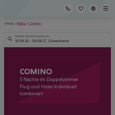
Urlaub
/
Malta
/
Comino
Passen Sie Ihre Suche an
10.08.26
–
08.08.27
,
2 Erwachsene
COMINO
5 Nächte im Doppelzimmer
Flug und Hotel individuell
kombiniert