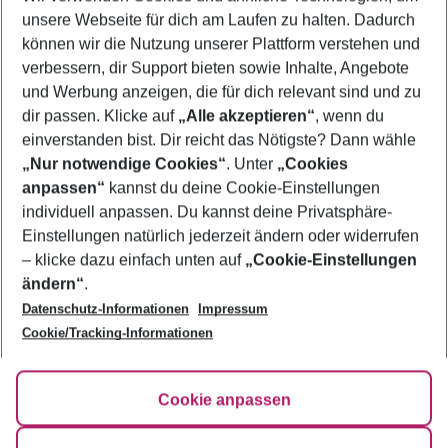
unsere Webseite für dich am Laufen zu halten. Dadurch
Familienurlaub Comino
können wir die Nutzung unserer Plattform verstehen und
verbessern, dir Support bieten sowie Inhalte, Angebote
Frübucher Angebote Comino für 2026
und Werbung anzeigen, die für dich relevant sind und zu
Last Minute Comino
dir passen. Klicke auf
„Alle akzeptieren“
, wenn du
einverstanden bist. Dir reicht das Nötigste? Dann wähle
„Nur notwendige Cookies“
. Unter
„Cookies
anpassen“
kannst du deine Cookie-Einstellungen
Footer
Footer navigation
individuell anpassen. Du kannst deine Privatsphäre-
Über uns
Einstellungen natürlich jederzeit ändern oder widerrufen
AGB
– klicke dazu einfach unten auf
„Cookie-Einstellungen
Service & Hilfe
Bestpreisgarantie
ändern“
.
Datenschutz-Informationen
Impressum
Agenturbetreuung
Cookie-Einstellungen ändern
Folge uns
Barrierefreies Reisen
Cookie/Tracking-Informationen
Cookie-Richtlinie
Check-in
Datenschutz
FAQ
Fakten
Cookie anpassen
HanseMerkur Reiseversicherung
Flexibel buchen
Hilfe & Kontakt
Impressum