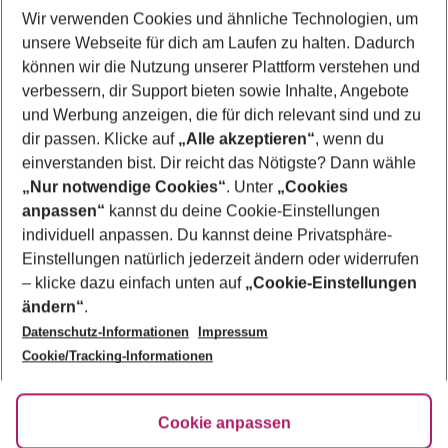
Wir verwenden Cookies und ähnliche Technologien, um
Frübucher Angebote Malta für 2026
unsere Webseite für dich am Laufen zu halten. Dadurch
Urlaub Malta
können wir die Nutzung unserer Plattform verstehen und
verbessern, dir Support bieten sowie Inhalte, Angebote
Flug & Hotel Malta
und Werbung anzeigen, die für dich relevant sind und zu
Pauschalreisen Malta
dir passen. Klicke auf
„Alle akzeptieren“
, wenn du
einverstanden bist. Dir reicht das Nötigste? Dann wähle
„Nur notwendige Cookies“
. Unter
„Cookies
anpassen“
kannst du deine Cookie-Einstellungen
Footer
Footer navigation
individuell anpassen. Du kannst deine Privatsphäre-
Über uns
Einstellungen natürlich jederzeit ändern oder widerrufen
AGB
– klicke dazu einfach unten auf
„Cookie-Einstellungen
Service & Hilfe
Bestpreisgarantie
ändern“
.
Datenschutz-Informationen
Impressum
Agenturbetreuung
Cookie-Einstellungen ändern
Folge uns
Barrierefreies Reisen
Cookie/Tracking-Informationen
Cookie-Richtlinie
Check-in
Datenschutz
FAQ
Fakten
Cookie anpassen
HanseMerkur Reiseversicherung
Flexibel buchen