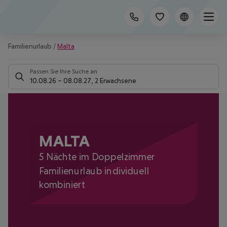
Familienurlaub
/
Malta
Passen Sie Ihre Suche an
10.08.26
–
08.08.27
,
2 Erwachsene
MALTA
5 Nächte im Doppelzimmer
Familienurlaub individuell
kombiniert