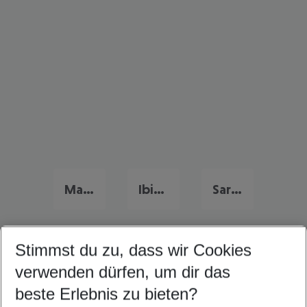
Mallorca Familienurlaub
Ibiza Familienurlaub
Sardinien Familienurlaub
Stimmst du zu, dass wir Cookies
Quicklinks
verwenden dürfen, um dir das
beste Erlebnis zu bieten?
Last Minute Malta