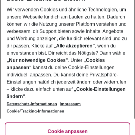
Wir verwenden Cookies und ähnliche Technologien, um
Pauschalreisen Gozo
unsere Webseite für dich am Laufen zu halten. Dadurch
Urlaub Gozo
können wir die Nutzung unserer Plattform verstehen und
verbessern, dir Support bieten sowie Inhalte, Angebote
Frübucher Angebote Gozo für 2026
und Werbung anzeigen, die für dich relevant sind und zu
Last Minute Gozo
dir passen. Klicke auf
„Alle akzeptieren“
, wenn du
einverstanden bist. Dir reicht das Nötigste? Dann wähle
„Nur notwendige Cookies“
. Unter
„Cookies
anpassen“
kannst du deine Cookie-Einstellungen
Footer
Footer navigation
individuell anpassen. Du kannst deine Privatsphäre-
Über uns
Einstellungen natürlich jederzeit ändern oder widerrufen
AGB
– klicke dazu einfach unten auf
„Cookie-Einstellungen
Service & Hilfe
Bestpreisgarantie
ändern“
.
Datenschutz-Informationen
Impressum
Agenturbetreuung
Cookie-Einstellungen ändern
Folge uns
Barrierefreies Reisen
Cookie/Tracking-Informationen
Cookie-Richtlinie
Check-in
Datenschutz
FAQ
Fakten
Cookie anpassen
HanseMerkur Reiseversicherung
Flexibel buchen