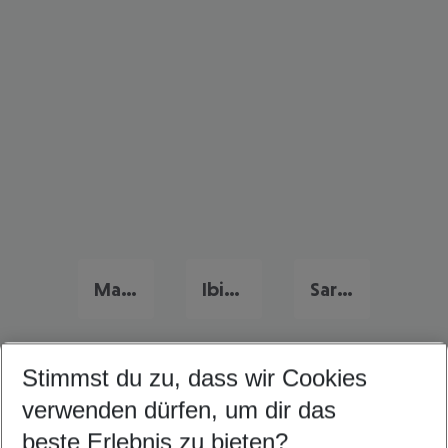
Mallorca Familienurlaub
Ibiza Familienurlaub
Sardinien Familienurlaub
Stimmst du zu, dass wir Cookies
Quicklinks
verwenden dürfen, um dir das
beste Erlebnis zu bieten?
Flug & Hotel Gozo