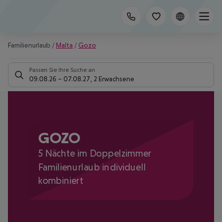
Familienurlaub
/
Malta
/
Gozo
Passen Sie Ihre Suche an
09.08.26
–
07.08.27
,
2 Erwachsene
GOZO
5 Nächte im Doppelzimmer
Familienurlaub individuell
kombiniert