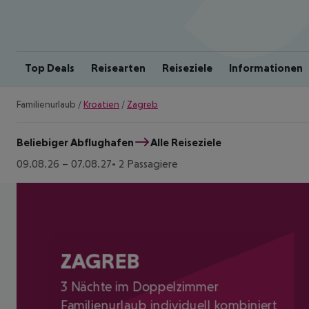
Top Deals
Reisearten
Reiseziele
Informationen
Familienurlaub
/
Kroatien
/
Zagreb
Beliebiger Abflughafen
Alle Reiseziele
09.08.26
–
07.08.27
2 Passagiere
ZAGREB
3 Nächte im Doppelzimmer
Familienurlaub individuell kombiniert