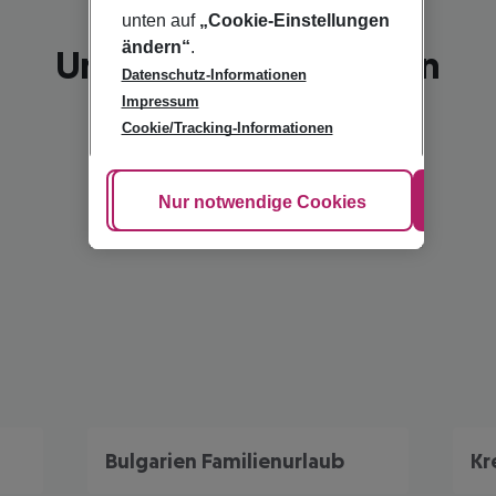
unten auf
„Cookie-Einstellungen
ändern“
.
Unsere Empfehlungen
Datenschutz-Informationen
Impressum
Cookie/Tracking-Informationen
Cookie anpassen
Nur notwendige Cookies
Alle
Bulgarien Familienurlaub
Kr