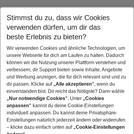
Stimmst du zu, dass wir Cookies
Quicklinks
verwenden dürfen, um dir das
beste Erlebnis zu bieten?
Flug & Hotel Zagreb
Wir verwenden Cookies und ähnliche Technologien, um
Familienurlaub Zagreb
unsere Webseite für dich am Laufen zu halten. Dadurch
Frübucher Angebote Zagreb für 2026
können wir die Nutzung unserer Plattform verstehen und
verbessern, dir Support bieten sowie Inhalte, Angebote
Last Minute Zagreb
und Werbung anzeigen, die für dich relevant sind und zu
Pauschalreisen Zagreb
dir passen. Klicke auf
„Alle akzeptieren“
, wenn du
einverstanden bist. Dir reicht das Nötigste? Dann wähle
„Nur notwendige Cookies“
. Unter
„Cookies
anpassen“
kannst du deine Cookie-Einstellungen
Footer
Footer navigation
individuell anpassen. Du kannst deine Privatsphäre-
Über uns
Einstellungen natürlich jederzeit ändern oder widerrufen
AGB
– klicke dazu einfach unten auf
„Cookie-Einstellungen
Service & Hilfe
Bestpreisgarantie