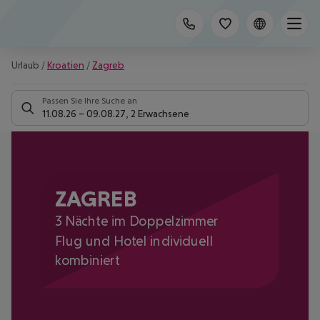
Urlaub
/
Kroatien
/
Zagreb
Passen Sie Ihre Suche an
11.08.26
–
09.08.27
,
2 Erwachsene
ZAGREB
3 Nächte im Doppelzimmer
Flug und Hotel individuell
kombiniert