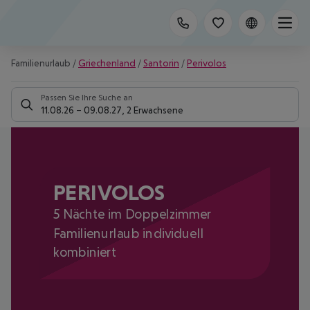
Familienurlaub
/
Griechenland
/
Santorin
/
Perivolos
Passen Sie Ihre Suche an
11.08.26
–
09.08.27
,
2 Erwachsene
PERIVOLOS
5 Nächte im Doppelzimmer
Familienurlaub individuell
kombiniert