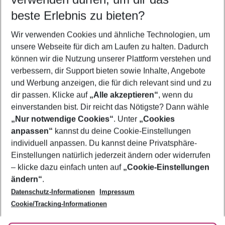
beste Erlebnis zu bieten?
Frübucher Angebote Perivolos für 2026
Wir verwenden Cookies und ähnliche Technologien, um
Urlaub Perivolos
unsere Webseite für dich am Laufen zu halten. Dadurch
Flug & Hotel Perivolos
können wir die Nutzung unserer Plattform verstehen und
verbessern, dir Support bieten sowie Inhalte, Angebote
Last Minute Perivolos
und Werbung anzeigen, die für dich relevant sind und zu
Pauschalreisen Perivolos
dir passen. Klicke auf
„Alle akzeptieren“
, wenn du
einverstanden bist. Dir reicht das Nötigste? Dann wähle
„Nur notwendige Cookies“
. Unter
„Cookies
anpassen“
kannst du deine Cookie-Einstellungen
Footer
Footer navigation
individuell anpassen. Du kannst deine Privatsphäre-
Über uns
Einstellungen natürlich jederzeit ändern oder widerrufen
AGB
– klicke dazu einfach unten auf
„Cookie-Einstellungen
Service & Hilfe
Bestpreisgarantie
ändern“
.
Datenschutz-Informationen
Impressum
Agenturbetreuung
Cookie-Einstellungen ändern
Folge uns
Barrierefreies Reisen
Cookie/Tracking-Informationen
Cookie-Richtlinie
Check-in
Datenschutz