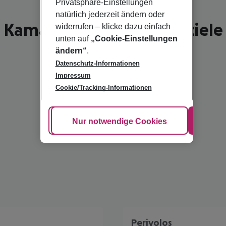
Privatsphäre-Einstellungen
natürlich jederzeit ändern oder
Kamari - schönste Reiseziele
widerrufen – klicke dazu einfach
unten auf
„Cookie-Einstellungen
ändern“
.
Datenschutz-Informationen
Impressum
Cookie/Tracking-Informationen
Cookie anpassen
Nur notwendige Cookies
Alle
Perivolos