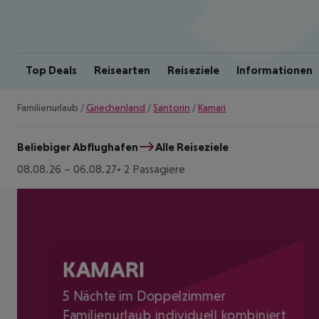
Top Deals
Reisearten
Reiseziele
Informationen
Familienurlaub
/
Griechenland
/
Santorin
/
Kamari
Beliebiger Abflughafen
Alle Reiseziele
08.08.26
–
06.08.27
2 Passagiere
KAMARI
5 Nächte im Doppelzimmer
Familienurlaub individuell kombiniert