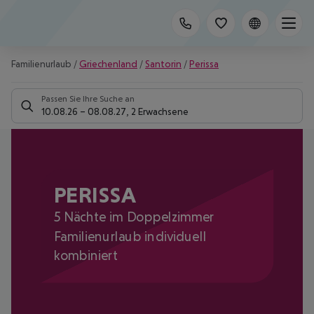
Familienurlaub
/
Griechenland
/
Santorin
/
Perissa
Passen Sie Ihre Suche an
10.08.26
–
08.08.27
,
2 Erwachsene
PERISSA
5 Nächte im Doppelzimmer
Familienurlaub individuell
kombiniert