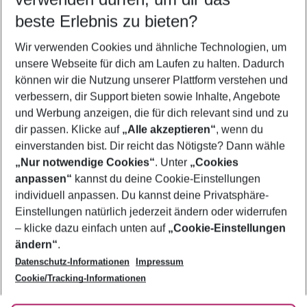
beste Erlebnis zu bieten?
Frübucher Angebote Perissa für 2026
Wir verwenden Cookies und ähnliche Technologien, um
Urlaub Perissa
unsere Webseite für dich am Laufen zu halten. Dadurch
Flug & Hotel Perissa
können wir die Nutzung unserer Plattform verstehen und
verbessern, dir Support bieten sowie Inhalte, Angebote
Last Minute Perissa
und Werbung anzeigen, die für dich relevant sind und zu
Pauschalreisen Perissa
dir passen. Klicke auf
„Alle akzeptieren“
, wenn du
einverstanden bist. Dir reicht das Nötigste? Dann wähle
„Nur notwendige Cookies“
. Unter
„Cookies
anpassen“
kannst du deine Cookie-Einstellungen
Footer
Footer navigation
individuell anpassen. Du kannst deine Privatsphäre-
Über uns
Einstellungen natürlich jederzeit ändern oder widerrufen
AGB
– klicke dazu einfach unten auf
„Cookie-Einstellungen
Service & Hilfe
Bestpreisgarantie
ändern“
.
Datenschutz-Informationen
Impressum
Agenturbetreuung
Cookie-Einstellungen ändern
Folge uns
Barrierefreies Reisen
Cookie/Tracking-Informationen
Cookie-Richtlinie
Check-in
Datenschutz