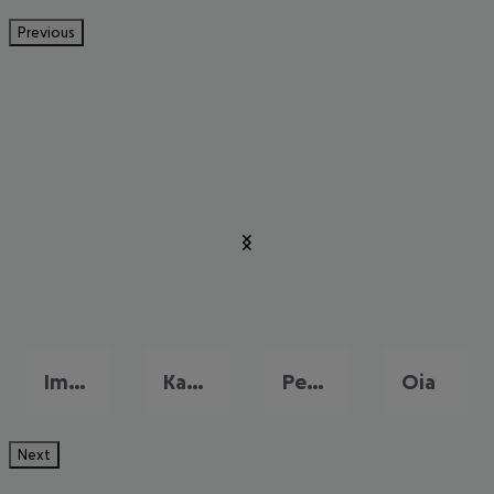
Previous
Imerovigli
Kamari
Perissa
Oia
Next