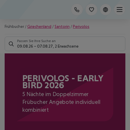
Frühbucher
/
Griechenland
/
Santorin
/
Perivolos
Passen Sie Ihre Suche an
09.08.26
–
07.08.27
,
2 Erwachsene
PERIVOLOS - EARLY
BIRD 2026
5 Nächte im Doppelzimmer
Frübucher Angebote individuell
kombiniert