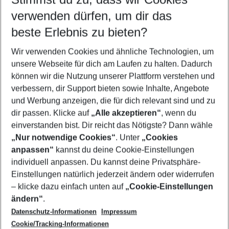
Quicklinks
verwenden dürfen, um dir das
beste Erlebnis zu bieten?
Urlaub Perivolos
Wir verwenden Cookies und ähnliche Technologien, um
Familienurlaub Perivolos
unsere Webseite für dich am Laufen zu halten. Dadurch
Flug & Hotel Perivolos
können wir die Nutzung unserer Plattform verstehen und
verbessern, dir Support bieten sowie Inhalte, Angebote
Last Minute Perivolos
und Werbung anzeigen, die für dich relevant sind und zu
Pauschalreisen Perivolos
dir passen. Klicke auf
„Alle akzeptieren“
, wenn du
einverstanden bist. Dir reicht das Nötigste? Dann wähle
„Nur notwendige Cookies“
. Unter
„Cookies
anpassen“
kannst du deine Cookie-Einstellungen
Footer
Footer navigation
individuell anpassen. Du kannst deine Privatsphäre-
Über uns
Einstellungen natürlich jederzeit ändern oder widerrufen
AGB
– klicke dazu einfach unten auf
„Cookie-Einstellungen
Service & Hilfe
Bestpreisgarantie
ändern“
.
Datenschutz-Informationen
Impressum
Agenturbetreuung
Cookie-Einstellungen ändern
Folge uns
Barrierefreies Reisen
Cookie/Tracking-Informationen
Cookie-Richtlinie