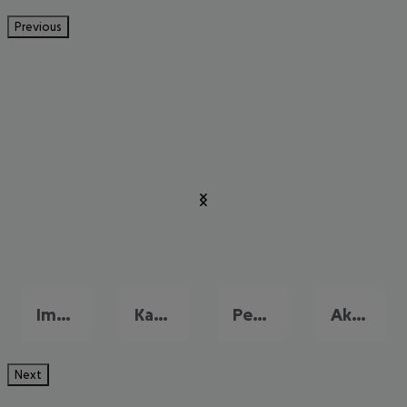
Previous
Imerovigli
Kamari
Perissa
Akrotiri
Next