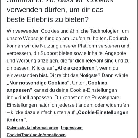
Quicklinks
verwenden dürfen, um dir das
beste Erlebnis zu bieten?
Urlaub Santorin
Wir verwenden Cookies und ähnliche Technologien, um
Familienurlaub Santorin
unsere Webseite für dich am Laufen zu halten. Dadurch
Last Minute Santorin
können wir die Nutzung unserer Plattform verstehen und
verbessern, dir Support bieten sowie Inhalte, Angebote
Pauschalreisen Santorin
und Werbung anzeigen, die für dich relevant sind und zu
Flug & Hotel Santorin
dir passen. Klicke auf
„Alle akzeptieren“
, wenn du
einverstanden bist. Dir reicht das Nötigste? Dann wähle
„Nur notwendige Cookies“
. Unter
„Cookies
anpassen“
kannst du deine Cookie-Einstellungen
Footer
Footer navigation
individuell anpassen. Du kannst deine Privatsphäre-
Über uns
Einstellungen natürlich jederzeit ändern oder widerrufen
AGB
– klicke dazu einfach unten auf
„Cookie-Einstellungen
Service & Hilfe
Bestpreisgarantie
ändern“
.
Datenschutz-Informationen
Impressum
Agenturbetreuung
Cookie-Einstellungen ändern
Folge uns
Barrierefreies Reisen
Cookie/Tracking-Informationen
Cookie-Richtlinie