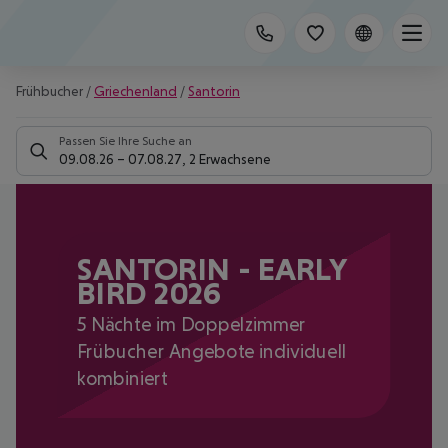
Frühbucher
/
Griechenland
/
Santorin
Passen Sie Ihre Suche an
09.08.26
–
07.08.27
,
2 Erwachsene
SANTORIN - EARLY
BIRD 2026
5 Nächte im Doppelzimmer
Frübucher Angebote individuell
kombiniert