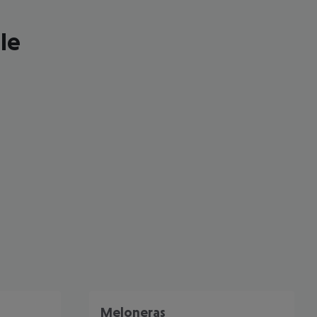
le
 akzeptieren
Meloneras