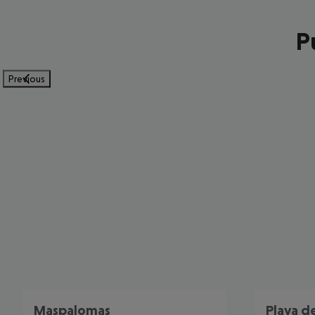
P
Previous
Maspalomas
Playa de