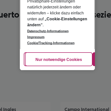
Privatsphäre-Einstellungen
natürlich jederzeit ändern oder
uerto Rico - schönste Reisezie
widerrufen – klicke dazu einfach
unten auf
„Cookie-Einstellungen
ändern“
.
Datenschutz-Informationen
Impressum
Cookie/Tracking-Informationen
Cookie anpassen
Nur notwendige Cookies
Alle
l Ingles
Campo International