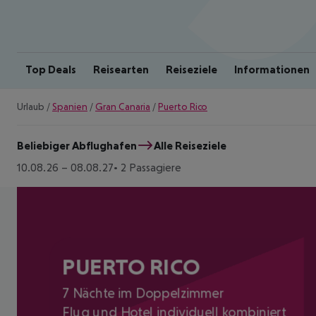
Top Deals
Reisearten
Reiseziele
Informationen
Urlaub
/
Spanien
/
Gran Canaria
/
Puerto Rico
Beliebiger Abflughafen
Alle Reiseziele
10.08.26
–
08.08.27
2 Passagiere
PUERTO RICO
7 Nächte im Doppelzimmer
Flug und Hotel individuell kombiniert