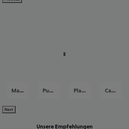
Maspalomas
Puerto Rico
Playa del Ingles
Campo International
Next
Unsere Empfehlungen