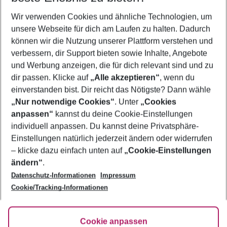
Wir verwenden Cookies und ähnliche Technologien, um
Last Minute Meloneras
unsere Webseite für dich am Laufen zu halten. Dadurch
Flug & Hotel Meloneras
können wir die Nutzung unserer Plattform verstehen und
verbessern, dir Support bieten sowie Inhalte, Angebote
Familienurlaub Meloneras
und Werbung anzeigen, die für dich relevant sind und zu
Frübucher Angebote Meloneras für 2026
dir passen. Klicke auf
„Alle akzeptieren“
, wenn du
einverstanden bist. Dir reicht das Nötigste? Dann wähle
„Nur notwendige Cookies“
. Unter
„Cookies
anpassen“
kannst du deine Cookie-Einstellungen
Footer
Footer navigation
individuell anpassen. Du kannst deine Privatsphäre-
Über uns
Einstellungen natürlich jederzeit ändern oder widerrufen
AGB
– klicke dazu einfach unten auf
„Cookie-Einstellungen
Service & Hilfe
Bestpreisgarantie
ändern“
.
Datenschutz-Informationen
Impressum
Agenturbetreuung
Cookie-Einstellungen ändern
Folge uns
Barrierefreies Reisen
Cookie/Tracking-Informationen
Cookie-Richtlinie
Check-in
Datenschutz
FAQ
Fakten
Cookie anpassen
HanseMerkur Reiseversicherung
Flexibel buchen