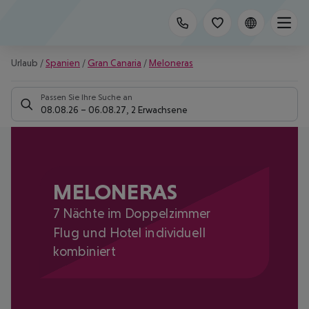
Urlaub
/
Spanien
/
Gran Canaria
/
Meloneras
Passen Sie Ihre Suche an
08.08.26
–
06.08.27
,
2 Erwachsene
MELONERAS
7 Nächte im Doppelzimmer
Flug und Hotel individuell
kombiniert