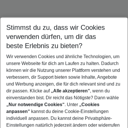
Stimmst du zu, dass wir Cookies
Jamaika Urlaub
Kuba Urlaub
Mexiko Urlaub
verwenden dürfen, um dir das
beste Erlebnis zu bieten?
Wir verwenden Cookies und ähnliche Technologien, um
Quicklinks
unsere Webseite für dich am Laufen zu halten. Dadurch
können wir die Nutzung unserer Plattform verstehen und
verbessern, dir Support bieten sowie Inhalte, Angebote
Flug & Hotel Puerto Plata
und Werbung anzeigen, die für dich relevant sind und zu
Pauschalreisen Puerto Plata
dir passen. Klicke auf
„Alle akzeptieren“
, wenn du
einverstanden bist. Dir reicht das Nötigste? Dann wähle
„Nur notwendige Cookies“
. Unter
„Cookies
anpassen“
kannst du deine Cookie-Einstellungen
Footer
Footer navigation
individuell anpassen. Du kannst deine Privatsphäre-
Über uns
Einstellungen natürlich jederzeit ändern oder widerrufen