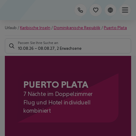
Urlaub
/
Karibische Inseln
/
Dominikanische Republik
/
Puerto Plata
Passen Sie Ihre Suche an
10.08.26
–
08.08.27
,
2 Erwachsene
PUERTO PLATA
7 Nächte im Doppelzimmer
Flug und Hotel individuell
kombiniert