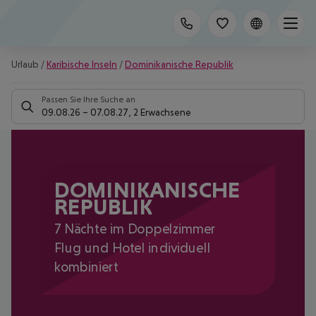
Urlaub
/
Karibische Inseln
/
Dominikanische Republik
Passen Sie Ihre Suche an
09.08.26
–
07.08.27
,
2 Erwachsene
DOMINIKANISCHE
REPUBLIK
7 Nächte im Doppelzimmer
Flug und Hotel individuell
kombiniert