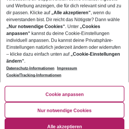
und Werbung anzeigen, die für dich relevant sind und zu
Pauschalreisen Dominikanische Republik
dir passen. Klicke auf
„Alle akzeptieren“
, wenn du
einverstanden bist. Dir reicht das Nötigste? Dann wähle
„Nur notwendige Cookies“
. Unter
„Cookies
anpassen“
kannst du deine Cookie-Einstellungen
Footer
Footer navigation
individuell anpassen. Du kannst deine Privatsphäre-
Über uns
Einstellungen natürlich jederzeit ändern oder widerrufen
AGB
– klicke dazu einfach unten auf
„Cookie-Einstellungen
Service & Hilfe
Bestpreisgarantie
ändern“
.
Datenschutz-Informationen
Impressum
Agenturbetreuung
Cookie-Einstellungen ändern
Folge uns
Barrierefreies Reisen
Cookie/Tracking-Informationen
Cookie-Richtlinie
Check-in
Datenschutz
FAQ
Fakten
Cookie anpassen
HanseMerkur Reiseversicherung
Flexibel buchen
Hilfe & Kontakt
Impressum
Newsletter
Nur notwendige Cookies
Ergebnisse filtern
Alle akzeptieren