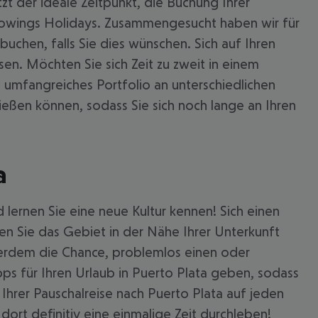
t der ideale Zeitpunkt, die Buchung Ihrer
urowings Holidays. Zusammengesucht haben wir für
uchen, falls Sie dies wünschen. Sich auf Ihren
sen. Möchten Sie sich Zeit zu zweit in einem
 umfangreiches Portfolio an unterschiedlichen
ießen können, sodass Sie sich noch lange an Ihren
a
d lernen Sie eine neue Kultur kennen! Sich einen
en Sie das Gebiet in der Nähe Ihrer Unterkunft
 akzeptieren
ßerdem die Chance, problemlos einen oder
ps für Ihren Urlaub in Puerto Plata geben, sodass
hrer Pauschalreise nach Puerto Plata auf jeden
dort definitiv eine einmalige Zeit durchleben!