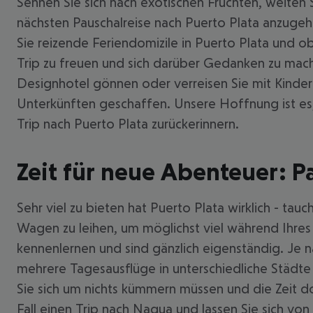
Sehnen Sie sich nach exotischen Früchten, weiten
nächsten Pauschalreise nach Puerto Plata anzuge
Sie reizende Feriendomizile in Puerto Plata und o
Trip zu freuen und sich darüber Gedanken zu machen
Designhotel gönnen oder verreisen Sie mit Kindern
Unterkünften geschaffen. Unsere Hoffnung ist es, 
Trip nach Puerto Plata zurückerinnern.
Zeit für neue Abenteuer: P
Sehr viel zu bieten hat Puerto Plata wirklich - tau
Wagen zu leihen, um möglichst viel während Ihres
kennenlernen und sind gänzlich eigenständig. Je 
mehrere Tagesausflüge in unterschiedliche Städte
Sie sich um nichts kümmern müssen und die Zeit d
Fall einen Trip nach Nagua und lassen Sie sich von