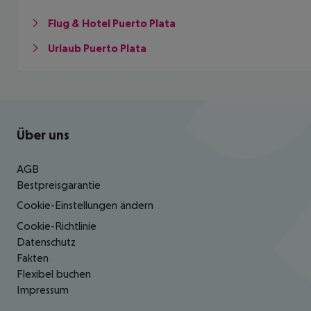
Flug & Hotel Puerto Plata
Urlaub Puerto Plata
Footer
Footer navigation
Über uns
AGB
Bestpreisgarantie
Cookie-Einstellungen ändern
Cookie-Richtlinie
Datenschutz
Fakten
Flexibel buchen
Impressum