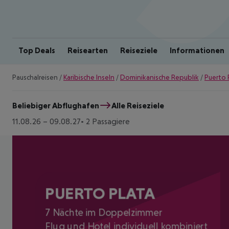
Top Deals
Reisearten
Reiseziele
Informationen
Pauschalreisen
/
Karibische Inseln
/
Dominikanische Republik
/
Puerto 
Beliebiger Abflughafen
Alle Reiseziele
11.08.26
–
09.08.27
2 Passagiere
PUERTO PLATA
7 Nächte im Doppelzimmer
Flug und Hotel individuell kombiniert