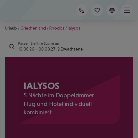
Urlaub
/
Griechenland
/
Rhodos
/
Ialysos
Passen Sie Ihre Suche an
10.08.26
–
08.08.27
,
2 Erwachsene
IALYSOS
5 Nächte im Doppelzimmer
Flug und Hotel individuell
kombiniert