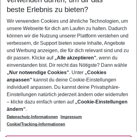
beste Erlebnis zu bieten?
Flug & Hotel Ialysos
Wir verwenden Cookies und ähnliche Technologien, um
Frübucher Angebote Ialysos für 2026
unsere Webseite für dich am Laufen zu halten. Dadurch
Last Minute Ialysos
können wir die Nutzung unserer Plattform verstehen und
verbessern, dir Support bieten sowie Inhalte, Angebote
Pauschalreisen Ialysos
und Werbung anzeigen, die für dich relevant sind und zu
Familienurlaub Ialysos
dir passen. Klicke auf
„Alle akzeptieren“
, wenn du
einverstanden bist. Dir reicht das Nötigste? Dann wähle
„Nur notwendige Cookies“
. Unter
„Cookies
anpassen“
kannst du deine Cookie-Einstellungen
Footer
Footer navigation
individuell anpassen. Du kannst deine Privatsphäre-
Über uns
Einstellungen natürlich jederzeit ändern oder widerrufen
AGB
– klicke dazu einfach unten auf
„Cookie-Einstellungen
Service & Hilfe
Bestpreisgarantie
ändern“
.
Datenschutz-Informationen
Impressum
Agenturbetreuung
Cookie-Einstellungen ändern
Folge uns
Barrierefreies Reisen
Cookie/Tracking-Informationen
Cookie-Richtlinie
Check-in
Datenschutz