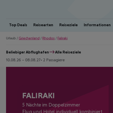
Top Deals
Reisearten
Reiseziele
Informationen
Urlaub
/
Griechenland
/
Rhodos
/
Faliraki
Beliebiger Abflughafen
Alle Reiseziele
10.08.26
–
08.08.27
2 Passagiere
FALIRAKI
5 Nächte im Doppelzimmer
Flug und Hotel individuell kombiniert