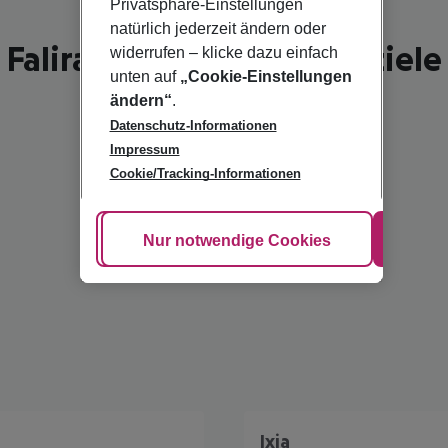
Privatsphäre-Einstellungen
natürlich jederzeit ändern oder
Faliraki - schönste Reiseziele
widerrufen – klicke dazu einfach
unten auf
„Cookie-Einstellungen
ändern“
.
Datenschutz-Informationen
Impressum
Cookie/Tracking-Informationen
Cookie anpassen
Nur notwendige Cookies
Alle
Ixia