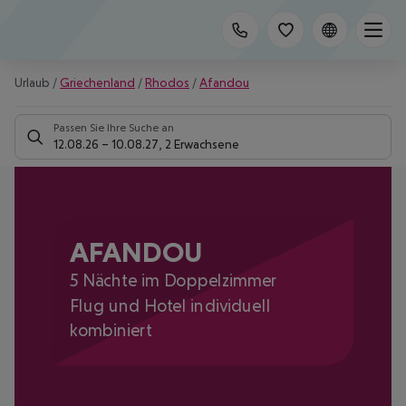
Urlaub
/
Griechenland
/
Rhodos
/
Afandou
Passen Sie Ihre Suche an
12.08.26
–
10.08.27
,
2 Erwachsene
AFANDOU
5 Nächte im Doppelzimmer
Flug und Hotel individuell
kombiniert