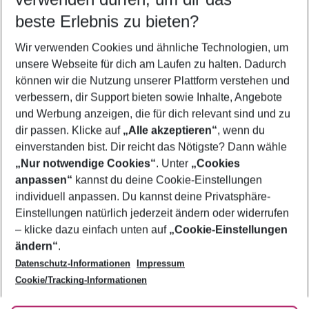
beste Erlebnis zu bieten?
Familienurlaub Afandou
Wir verwenden Cookies und ähnliche Technologien, um
Frübucher Angebote Afandou für 2026
unsere Webseite für dich am Laufen zu halten. Dadurch
Flug & Hotel Afandou
können wir die Nutzung unserer Plattform verstehen und
verbessern, dir Support bieten sowie Inhalte, Angebote
Last Minute Afandou
und Werbung anzeigen, die für dich relevant sind und zu
Pauschalreisen Afandou
dir passen. Klicke auf
„Alle akzeptieren“
, wenn du
einverstanden bist. Dir reicht das Nötigste? Dann wähle
„Nur notwendige Cookies“
. Unter
„Cookies
anpassen“
kannst du deine Cookie-Einstellungen
Footer
Footer navigation
individuell anpassen. Du kannst deine Privatsphäre-
Über uns
Einstellungen natürlich jederzeit ändern oder widerrufen
AGB
– klicke dazu einfach unten auf
„Cookie-Einstellungen
Service & Hilfe
Bestpreisgarantie
ändern“
.
Datenschutz-Informationen
Impressum
Agenturbetreuung
Cookie-Einstellungen ändern
Folge uns
Barrierefreies Reisen
Cookie/Tracking-Informationen
Cookie-Richtlinie
Check-in
Datenschutz