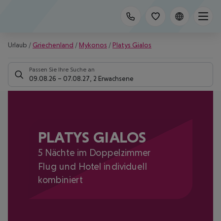
Urlaub
/
Griechenland
/
Mykonos
/
Platys Gialos
Passen Sie Ihre Suche an
09.08.26
–
07.08.27
,
2 Erwachsene
PLATYS GIALOS
5 Nächte im Doppelzimmer
Flug und Hotel individuell
kombiniert