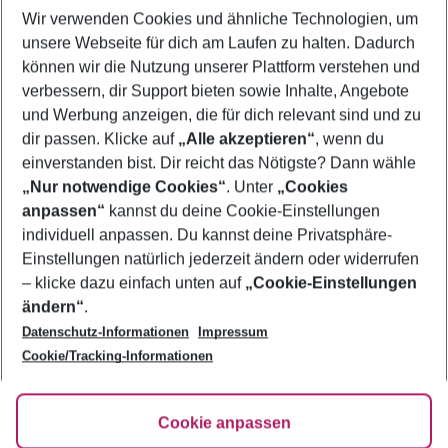
Wir verwenden Cookies und ähnliche Technologien, um
Frübucher Angebote Platys Gialos für 2026
unsere Webseite für dich am Laufen zu halten. Dadurch
Last Minute Platys Gialos
können wir die Nutzung unserer Plattform verstehen und
verbessern, dir Support bieten sowie Inhalte, Angebote
Familienurlaub Platys Gialos
und Werbung anzeigen, die für dich relevant sind und zu
Pauschalreisen Platys Gialos
dir passen. Klicke auf
„Alle akzeptieren“
, wenn du
einverstanden bist. Dir reicht das Nötigste? Dann wähle
„Nur notwendige Cookies“
. Unter
„Cookies
anpassen“
kannst du deine Cookie-Einstellungen
Footer
Footer navigation
individuell anpassen. Du kannst deine Privatsphäre-
Über uns
Einstellungen natürlich jederzeit ändern oder widerrufen
AGB
– klicke dazu einfach unten auf
„Cookie-Einstellungen
Service & Hilfe
Bestpreisgarantie
ändern“
.
Datenschutz-Informationen
Impressum
Agenturbetreuung
Cookie-Einstellungen ändern
Folge uns
Barrierefreies Reisen
Cookie/Tracking-Informationen
Cookie-Richtlinie
Check-in
Datenschutz
FAQ
Fakten
Cookie anpassen
HanseMerkur Reiseversicherung
Flexibel buchen