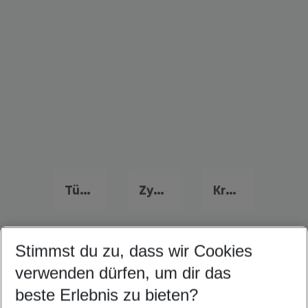
Türkei Urlaub
Zypern Urlaub
Kroatien Urlaub
Stimmst du zu, dass wir Cookies
Quicklinks
verwenden dürfen, um dir das
beste Erlebnis zu bieten?
Flug & Hotel Platys Gialos