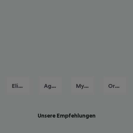
Elia Beach
Agios Ioannis
Mykonos Stadt
Ornos
Unsere Empfehlungen