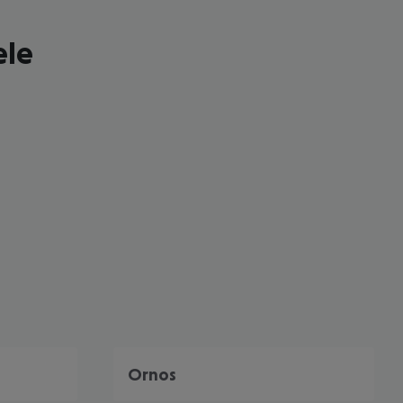
ele
 akzeptieren
Ornos