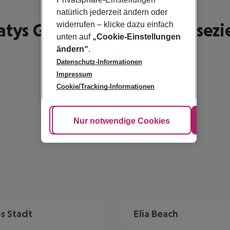
natürlich jederzeit ändern oder
atys Gialos - schönste Reisezi
widerrufen – klicke dazu einfach
unten auf
„Cookie-Einstellungen
ändern“
.
Datenschutz-Informationen
Impressum
Cookie/Tracking-Informationen
Cookie anpassen
Nur notwendige Cookies
Alle
s Stadt
Elia Beach