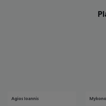
Pl
Agios Ioannis
Mykono