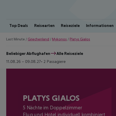
Top Deals
Reisearten
Reiseziele
Informationen
Last Minute
/
Griechenland
/
Mykonos
/
Platys Gialos
Beliebiger Abflughafen
Alle Reiseziele
11.08.26
–
09.08.27
2 Passagiere
PLATYS GIALOS
5 Nächte im Doppelzimmer
Flug und Hotel individuell kombiniert