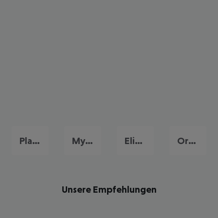
Platys Gialos
Mykonos Stadt
Elia Beach
Ornos
Unsere Empfehlungen