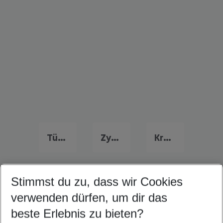
Türkei Urlaub
Zypern Last Minute
Kroatien Last Minute
Stimmst du zu, dass wir Cookies
Quicklinks
verwenden dürfen, um dir das
beste Erlebnis zu bieten?
Flug & Hotel Agios Ioannis