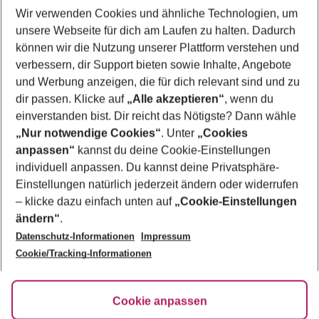
Wir verwenden Cookies und ähnliche Technologien, um
Pauschalreisen Agios Ioannis
unsere Webseite für dich am Laufen zu halten. Dadurch
Urlaub Agios Ioannis
können wir die Nutzung unserer Plattform verstehen und
verbessern, dir Support bieten sowie Inhalte, Angebote
Familienurlaub Agios Ioannis
und Werbung anzeigen, die für dich relevant sind und zu
Frübucher Angebote Agios Ioannis für 2026
dir passen. Klicke auf
„Alle akzeptieren“
, wenn du
einverstanden bist. Dir reicht das Nötigste? Dann wähle
„Nur notwendige Cookies“
. Unter
„Cookies
anpassen“
kannst du deine Cookie-Einstellungen
Footer
Footer navigation
individuell anpassen. Du kannst deine Privatsphäre-
Über uns
Einstellungen natürlich jederzeit ändern oder widerrufen
AGB
– klicke dazu einfach unten auf
„Cookie-Einstellungen
Service & Hilfe
Bestpreisgarantie
ändern“
.
Datenschutz-Informationen
Impressum
Agenturbetreuung
Cookie-Einstellungen ändern
Folge uns
Barrierefreies Reisen
Cookie/Tracking-Informationen
Cookie-Richtlinie
Check-in
Datenschutz
FAQ
Fakten
Cookie anpassen
HanseMerkur Reiseversicherung
Flexibel buchen