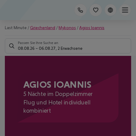
Last Minute
/
Griechenland
/
Mykonos
/
Agios Ioannis
Passen Sie Ihre Suche an
08.08.26
–
06.08.27
,
2 Erwachsene
AGIOS IOANNIS
5 Nächte im Doppelzimmer
Flug und Hotel individuell
kombiniert