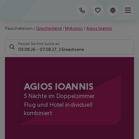
Pauschalreisen
/
Griechenland
/
Mykonos
/
Agios Ioannis
Passen Sie Ihre Suche an
09.08.26
–
07.08.27
,
2 Erwachsene
AGIOS IOANNIS
5 Nächte im Doppelzimmer
Flug und Hotel individuell
kombiniert