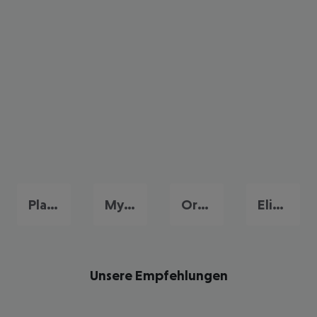
Platys Gialos
Mykonos Stadt
Ornos
Elia Beach
Unsere Empfehlungen