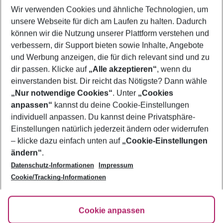
Wir verwenden Cookies und ähnliche Technologien, um
Flug & Hotel Agios Ioannis
unsere Webseite für dich am Laufen zu halten. Dadurch
Urlaub Agios Ioannis
können wir die Nutzung unserer Plattform verstehen und
verbessern, dir Support bieten sowie Inhalte, Angebote
Familienurlaub Agios Ioannis
und Werbung anzeigen, die für dich relevant sind und zu
Frübucher Angebote Agios Ioannis für 2026
dir passen. Klicke auf
„Alle akzeptieren“
, wenn du
einverstanden bist. Dir reicht das Nötigste? Dann wähle
„Nur notwendige Cookies“
. Unter
„Cookies
anpassen“
kannst du deine Cookie-Einstellungen
Footer
Footer navigation
individuell anpassen. Du kannst deine Privatsphäre-
Über uns
Einstellungen natürlich jederzeit ändern oder widerrufen
AGB
– klicke dazu einfach unten auf
„Cookie-Einstellungen
Service & Hilfe
Bestpreisgarantie
ändern“
.
Datenschutz-Informationen
Impressum
Agenturbetreuung
Cookie-Einstellungen ändern
Folge uns
Barrierefreies Reisen
Cookie/Tracking-Informationen
Cookie-Richtlinie
Check-in
Datenschutz
FAQ
Fakten
Cookie anpassen
HanseMerkur Reiseversicherung
Flexibel buchen