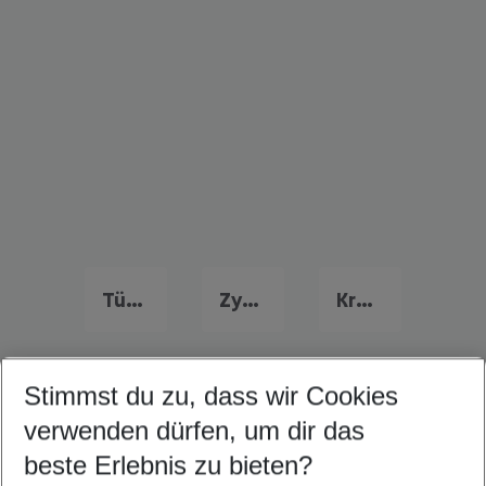
Türkei Urlaub
Zypern Urlaub
Kroatien Urlaub
Stimmst du zu, dass wir Cookies
Quicklinks
verwenden dürfen, um dir das
beste Erlebnis zu bieten?
Last Minute Agios Ioannis