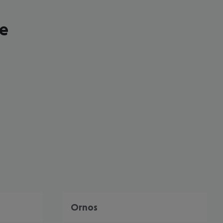
le
 akzeptieren
Ornos