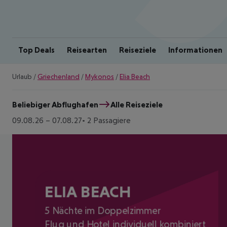
Top Deals
Reisearten
Reiseziele
Informationen
Urlaub
/
Griechenland
/
Mykonos
/
Elia Beach
Beliebiger Abflughafen
Alle Reiseziele
09.08.26
–
07.08.27
2 Passagiere
ELIA BEACH
5 Nächte im Doppelzimmer
Flug und Hotel individuell kombiniert