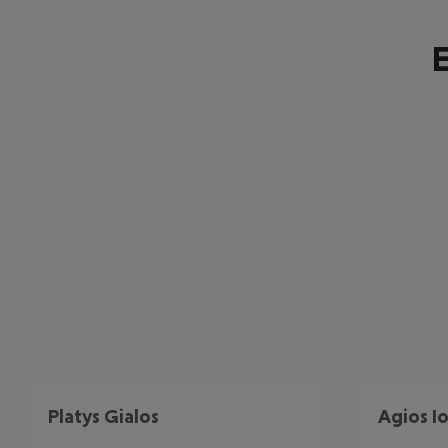
E
Platys Gialos
Agios I