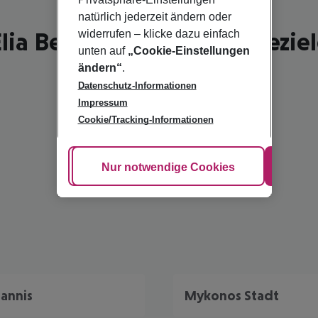
natürlich jederzeit ändern oder
lia Beach - schönste Reisezie
widerrufen – klicke dazu einfach
unten auf
„Cookie-Einstellungen
ändern“
.
Datenschutz-Informationen
Impressum
Cookie/Tracking-Informationen
Cookie anpassen
Nur notwendige Cookies
Alle
oannis
Mykonos Stadt