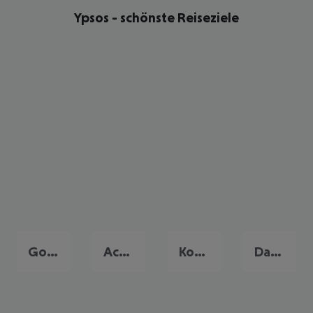
Ypsos - schönste Reiseziele
Gouvia
Acharavi
Korfu Stadt
Dassia