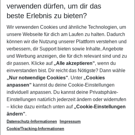
verwenden dürfen, um dir das
beste Erlebnis zu bieten?
Familienurlaub Ypsos
Wir verwenden Cookies und ähnliche Technologien, um
Last Minute Ypsos
unsere Webseite für dich am Laufen zu halten. Dadurch
Flug & Hotel Ypsos
können wir die Nutzung unserer Plattform verstehen und
verbessern, dir Support bieten sowie Inhalte, Angebote
Frübucher Angebote Ypsos für 2026
und Werbung anzeigen, die für dich relevant sind und zu
Pauschalreisen Ypsos
dir passen. Klicke auf
„Alle akzeptieren“
, wenn du
einverstanden bist. Dir reicht das Nötigste? Dann wähle
„Nur notwendige Cookies“
. Unter
„Cookies
anpassen“
kannst du deine Cookie-Einstellungen
Footer
Footer navigation
individuell anpassen. Du kannst deine Privatsphäre-
Über uns
Einstellungen natürlich jederzeit ändern oder widerrufen
AGB
– klicke dazu einfach unten auf
„Cookie-Einstellungen
Service & Hilfe
Bestpreisgarantie
ändern“
.
Datenschutz-Informationen
Impressum
Agenturbetreuung
Cookie-Einstellungen ändern
Folge uns
Barrierefreies Reisen
Cookie/Tracking-Informationen
Cookie-Richtlinie