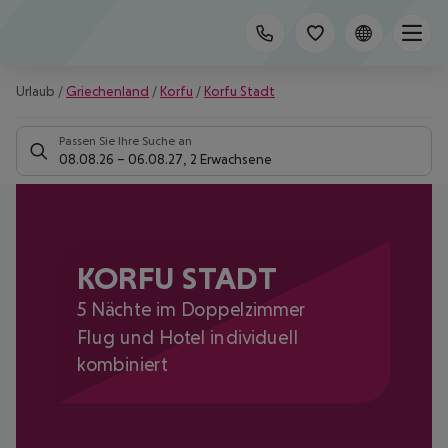
Urlaub
/
Griechenland
/
Korfu
/
Korfu Stadt
Passen Sie Ihre Suche an
08.08.26
–
06.08.27
,
2 Erwachsene
KORFU STADT
5 Nächte im Doppelzimmer
Flug und Hotel individuell
kombiniert