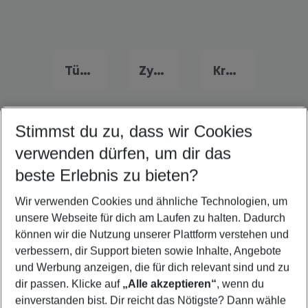
Türkei Urlaub
Zypern Urlaub
Kroatien Urlaub
Stimmst du zu, dass wir Cookies
Quicklinks
verwenden dürfen, um dir das
beste Erlebnis zu bieten?
Familienurlaub Korfu Stadt
Wir verwenden Cookies und ähnliche Technologien, um
Frübucher Angebote Korfu Stadt für 2026
unsere Webseite für dich am Laufen zu halten. Dadurch
Pauschalreisen Korfu Stadt
können wir die Nutzung unserer Plattform verstehen und
verbessern, dir Support bieten sowie Inhalte, Angebote
Flug & Hotel Korfu Stadt
und Werbung anzeigen, die für dich relevant sind und zu
Last Minute Korfu Stadt
dir passen. Klicke auf
„Alle akzeptieren“
, wenn du
einverstanden bist. Dir reicht das Nötigste? Dann wähle