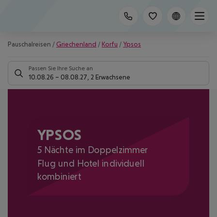
Pauschalreisen
/
Griechenland
/
Korfu
/
Ypsos
Passen Sie Ihre Suche an
10.08.26
–
08.08.27
,
2 Erwachsene
YPSOS
5 Nächte im Doppelzimmer
Flug und Hotel individuell
kombiniert