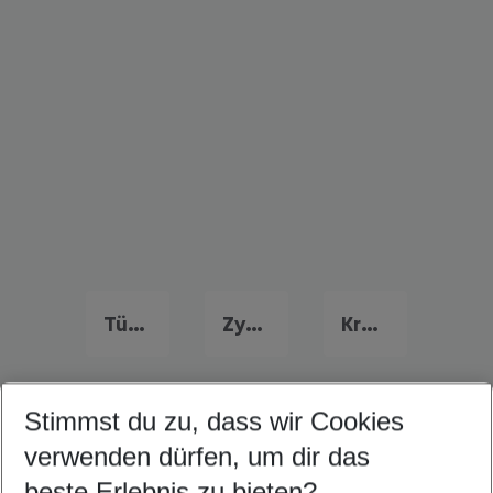
Türkei Urlaub
Zypern Urlaub
Kroatien Urlaub
Stimmst du zu, dass wir Cookies
Quicklinks
verwenden dürfen, um dir das
beste Erlebnis zu bieten?