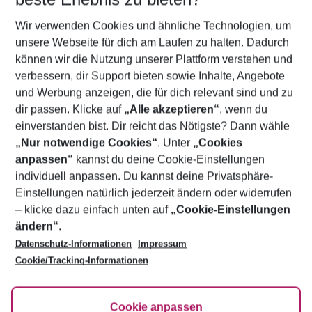
Familienurlaub Ypsos
Wir verwenden Cookies und ähnliche Technologien, um
Last Minute Ypsos
unsere Webseite für dich am Laufen zu halten. Dadurch
Flug & Hotel Ypsos
können wir die Nutzung unserer Plattform verstehen und
verbessern, dir Support bieten sowie Inhalte, Angebote
Urlaub Ypsos
und Werbung anzeigen, die für dich relevant sind und zu
Frübucher Angebote Ypsos für 2026
dir passen. Klicke auf
„Alle akzeptieren“
, wenn du
einverstanden bist. Dir reicht das Nötigste? Dann wähle
„Nur notwendige Cookies“
. Unter
„Cookies
anpassen“
kannst du deine Cookie-Einstellungen
Footer
Footer navigation
individuell anpassen. Du kannst deine Privatsphäre-
Über uns
Einstellungen natürlich jederzeit ändern oder widerrufen
AGB
– klicke dazu einfach unten auf
„Cookie-Einstellungen
Service & Hilfe
Bestpreisgarantie
ändern“
.
Datenschutz-Informationen
Impressum
Agenturbetreuung
Cookie-Einstellungen ändern
Folge uns
Barrierefreies Reisen
Cookie/Tracking-Informationen
Cookie-Richtlinie
Check-in
Datenschutz
FAQ
Fakten
Cookie anpassen
HanseMerkur Reiseversicherung